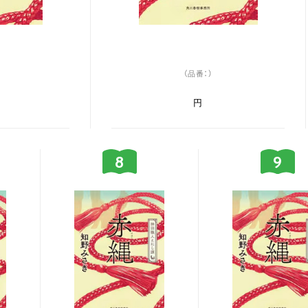
（品番：）
円