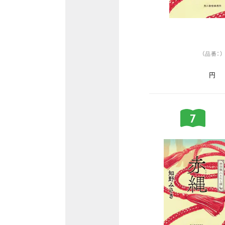
（品番：）
円