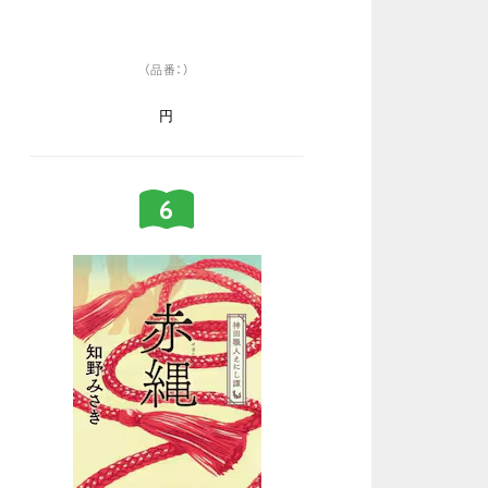
（品番：）
円