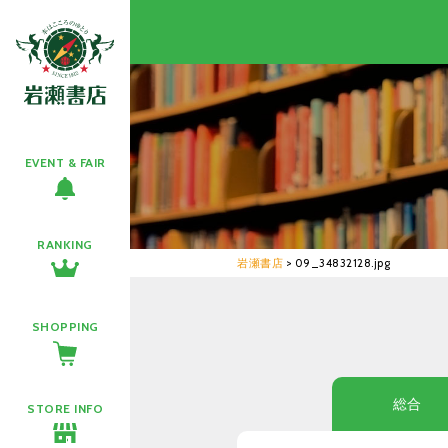
EVENT & FAIR
RANKING
岩瀬書店
>
09_34832128.jpg
SHOPPING
総合
STORE INFO