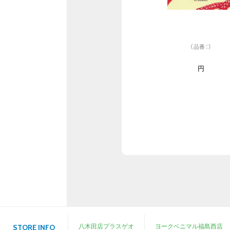
（品番：）
円
八木田店プラスゲオ
ヨークベニマル福島西店
STORE INFO