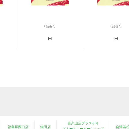
（品番：）
（品番：）
円
円
富久山店プラスゲオ
福島駅西口店
鎌田店
会津若
ドトールコーヒーショップ