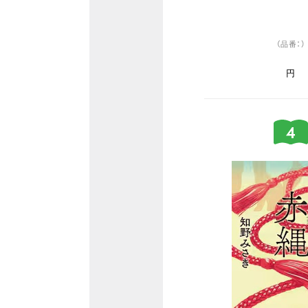
（品番：）
円