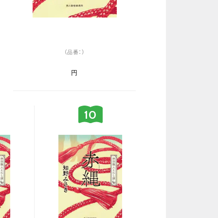
（品番：）
円