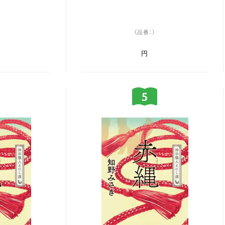
（品番：）
円