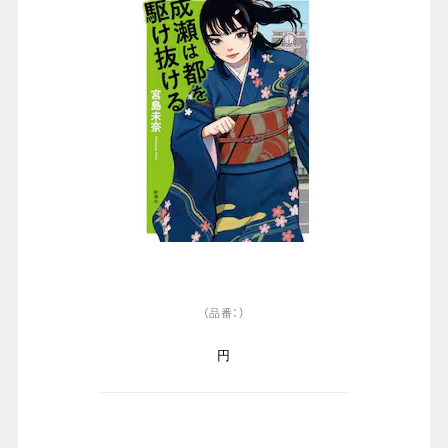
（品番：）
円