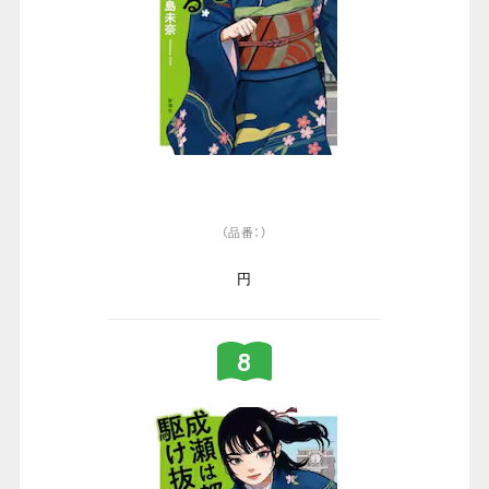
（品番：）
円