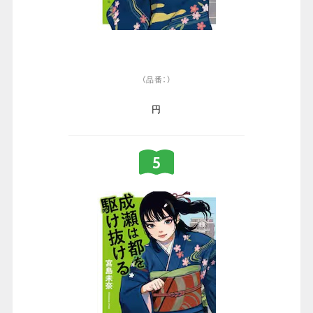
（品番：）
円