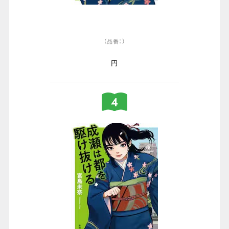
（品番：）
円