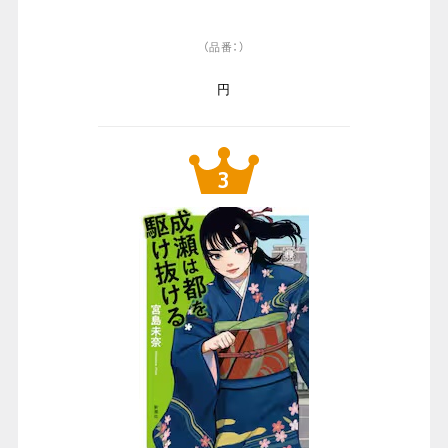
（品番：）
円