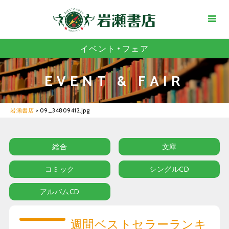
イベント・フェア
EVENT & FAIR
岩瀬書店
>
09_34809412.jpg
総合
文庫
コミック
シングルCD
アルバムCD
週間ベストセラーランキ