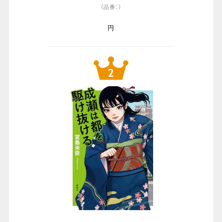
（品番：）
円