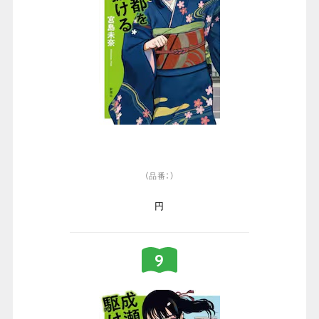
（品番：）
円