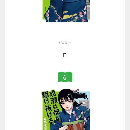
（品番：）
円