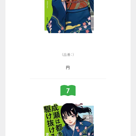
（品番：）
円