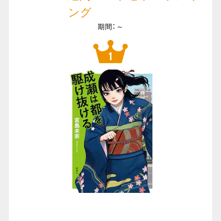
ング
期間：～