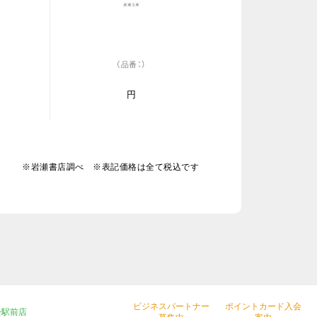
（品番：）
円
※岩瀬書店調べ ※表記価格は全て税込です
ビジネスパートナー
ポイントカード入会
松駅前店