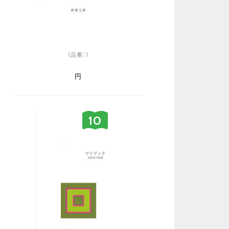
（品番：）
円