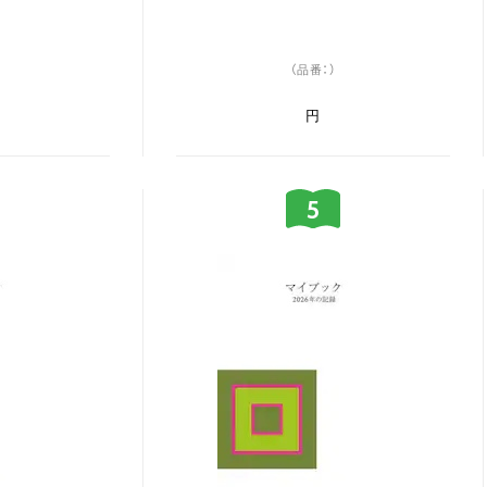
（品番：）
円