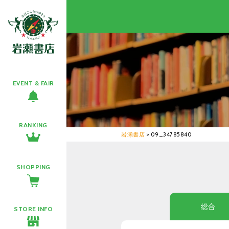
EVENT & FAIR
RANKING
岩瀬書店
>
09_34785840
SHOPPING
総合
STORE INFO