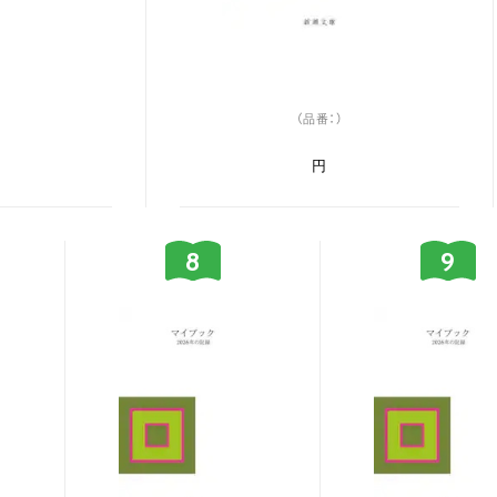
（品番：）
円