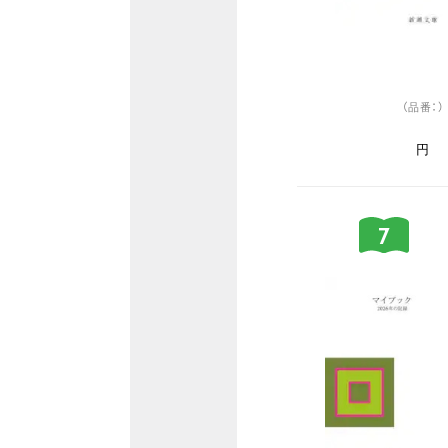
（品番：）
円