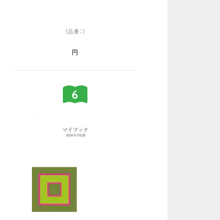
（品番：）
円