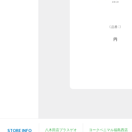
（品番：）
円
八木田店プラスゲオ
ヨークベニマル福島西店
STORE INFO