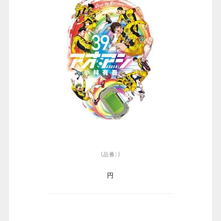
（品番：）
円