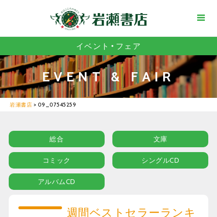
イベント・フェア
EVENT & FAIR
岩瀬書店
>
09_07545259
総合
文庫
コミック
シングルCD
アルバムCD
週間ベストセラーランキ