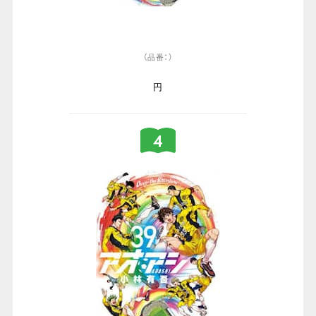
（品番：）
円