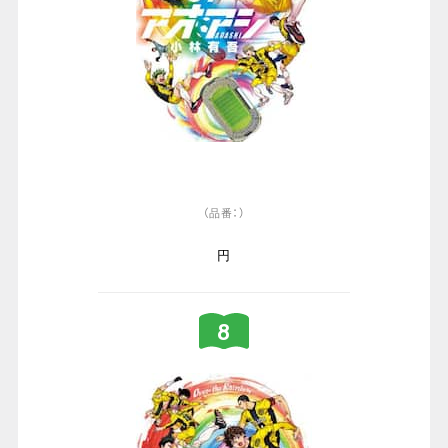
（品番：）
円