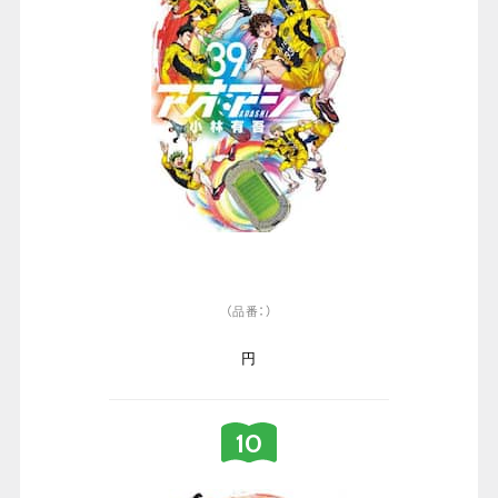
（品番：）
円