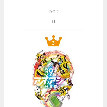
（品番：）
円