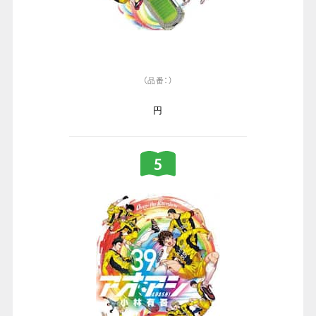
（品番：）
円