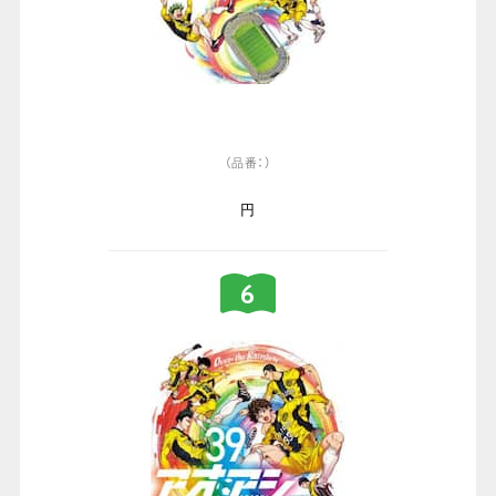
（品番：）
円