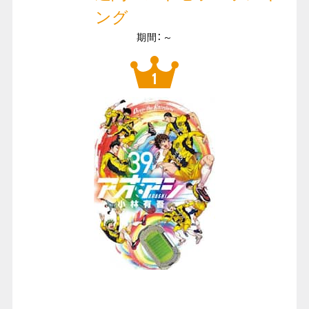
ング
期間：～