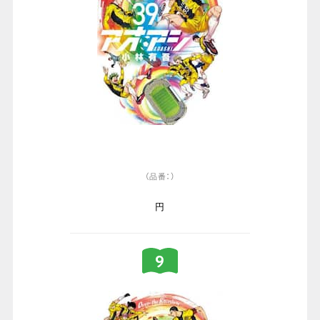
（品番：）
円