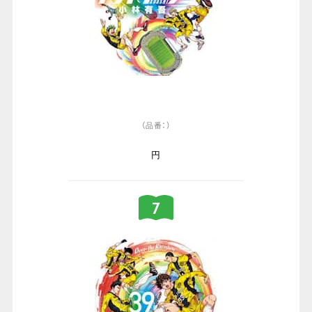
（品番：）
円