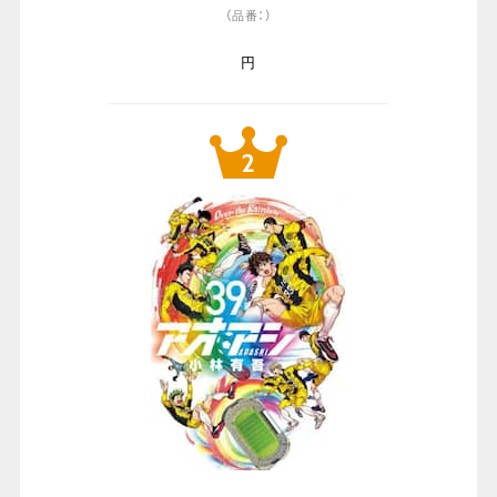
（品番：）
円