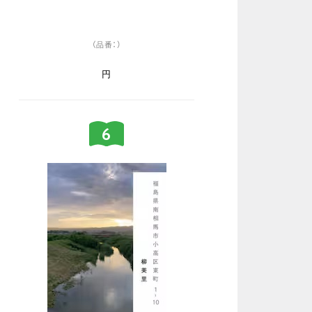
（品番：）
円