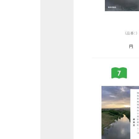
（品番：）
円