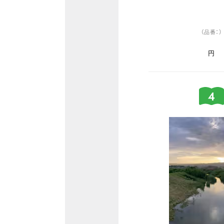
（品番：）
円