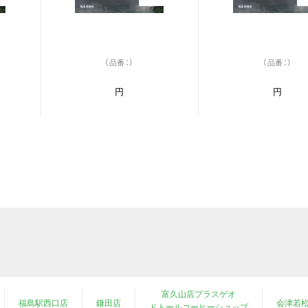
（品番：）
（品番：）
円
円
富久山店プラスゲオ
福島駅西口店
鎌田店
会津若
ドトールコーヒーショップ