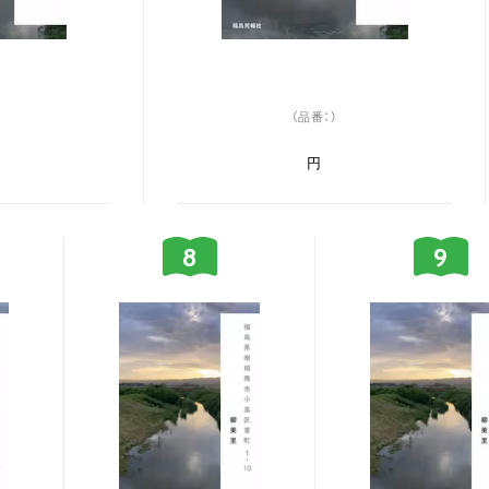
（品番：）
円