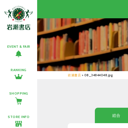
EVENT & FAIR
RANKING
岩瀬書店
>
08_34844048.jpg
SHOPPING
総合
STORE INFO