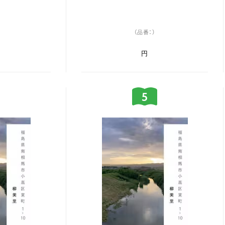
（品番：）
円