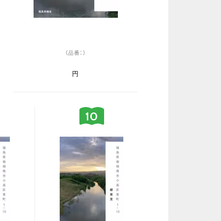
（品番：）
円