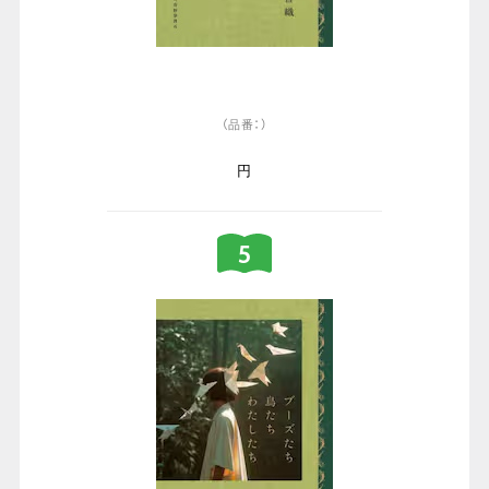
（品番：）
円