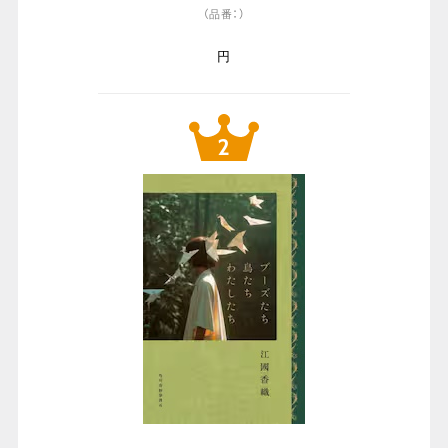
（品番：）
円