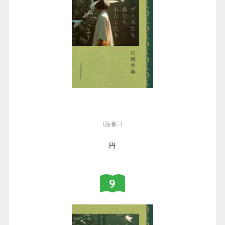
（品番：）
円