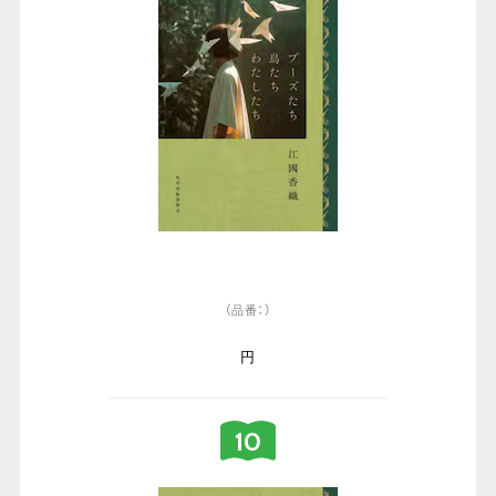
（品番：）
円