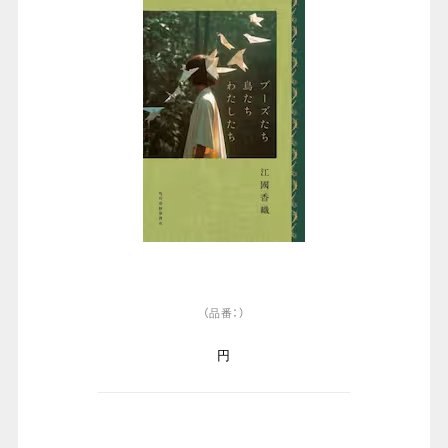
（品番：）
円