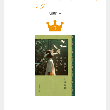
ング
期間：～