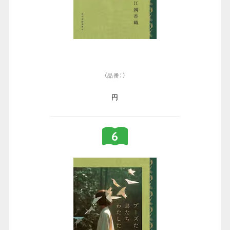
（品番：）
円