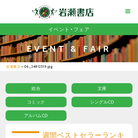
イベント・フェア
EVENT & FAIR
岩瀬書店
>
06_34812519.jpg
総合
文庫
コミック
シングルCD
アルバムCD
週間ベストセラーランキ