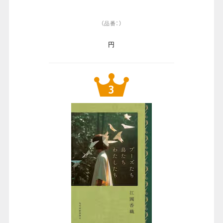
（品番：）
円