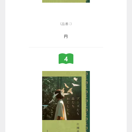
（品番：）
円