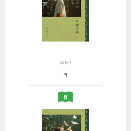
（品番：）
円