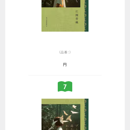
（品番：）
円