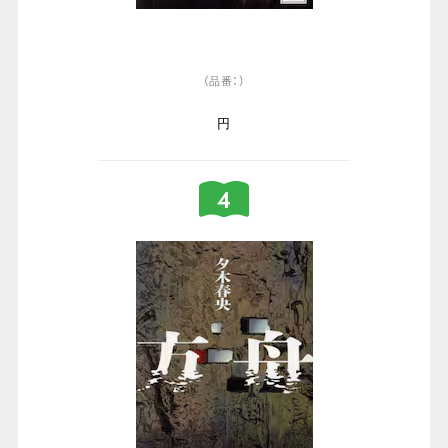
（品番：）
円