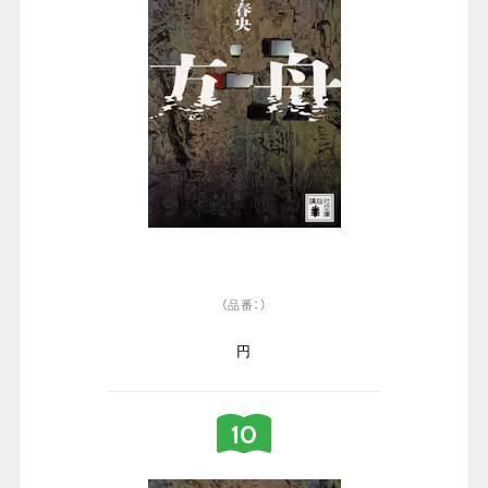
（品番：）
円