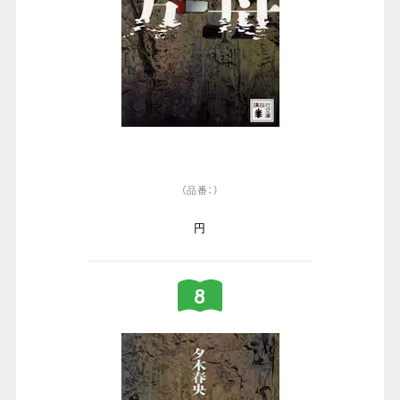
（品番：）
円