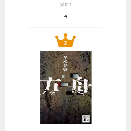
（品番：）
円