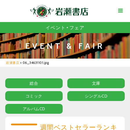
イベント・フェア
EVENT & FAIR
岩瀬書店
>
06_34631101.jpg
総合
文庫
コミック
シングルCD
アルバムCD
週間ベストセラーランキ