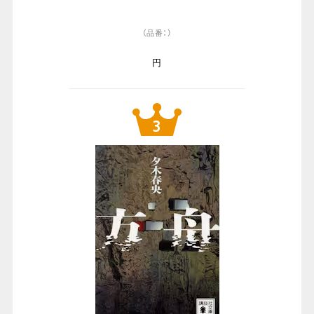
（品番：）
円