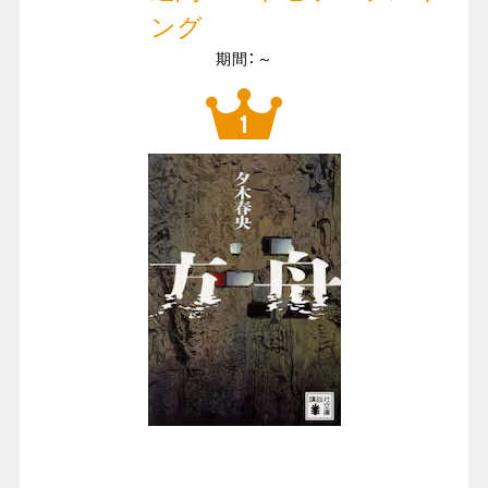
ング
期間：～