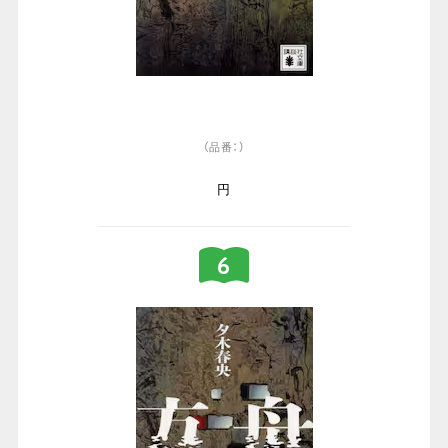
（品番：）
円