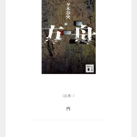
（品番：）
円