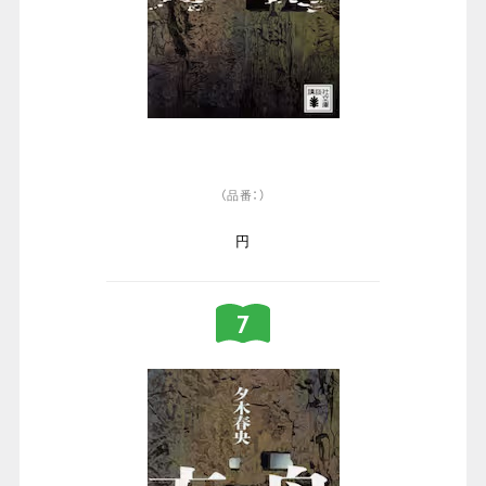
（品番：）
円