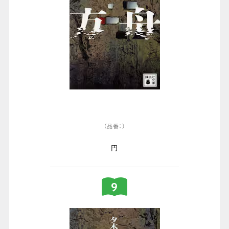
（品番：）
円