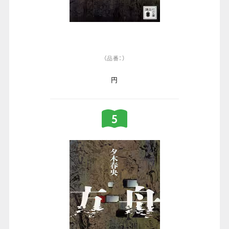
（品番：）
円