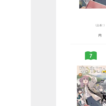
（品番：）
円