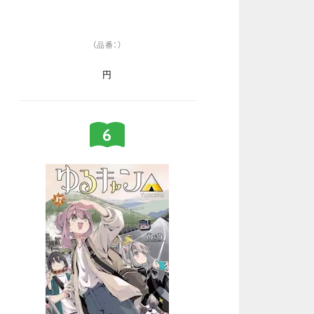
（品番：）
円