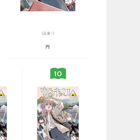
（品番：）
円