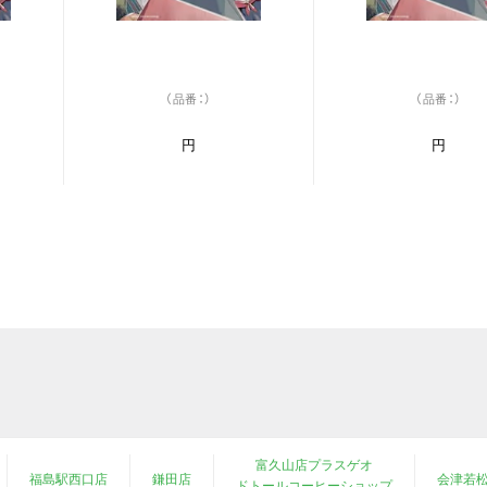
（品番：）
（品番：）
円
円
富久山店プラスゲオ
福島駅西口店
鎌田店
会津若
ドトールコーヒーショップ