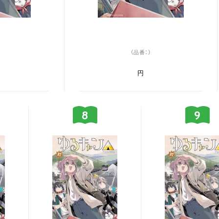
（品番：）
円