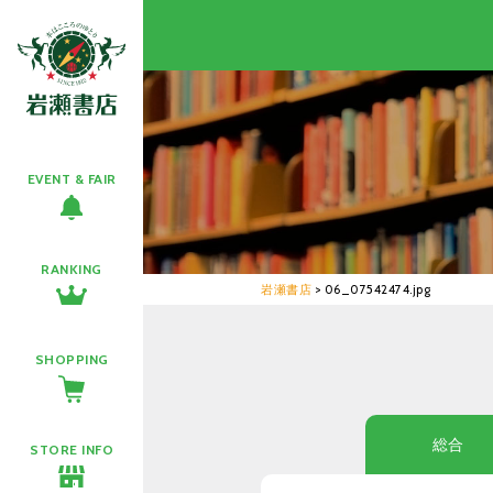
EVENT & FAIR
RANKING
岩瀬書店
>
06_07542474.jpg
SHOPPING
総合
STORE INFO