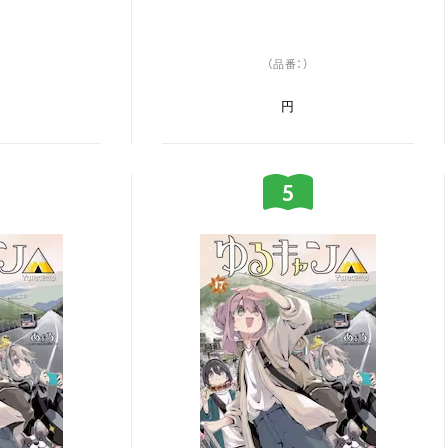
（品番：）
円