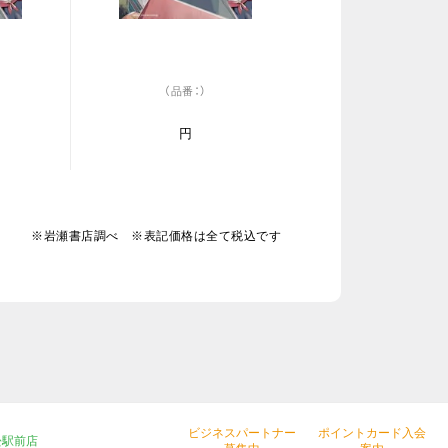
（品番：）
円
※岩瀬書店調べ ※表記価格は全て税込です
ビジネスパートナー
ポイントカード入会
松駅前店