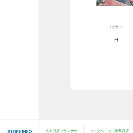
（品番：）
円
八木田店プラスゲオ
ヨークベニマル福島西店
STORE INFO