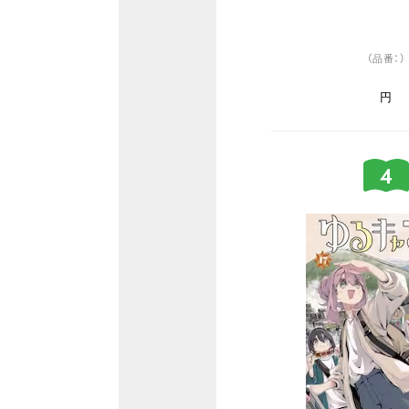
（品番：）
円