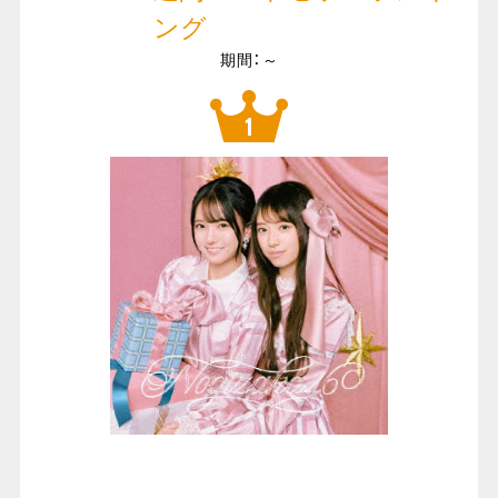
ング
期間：～