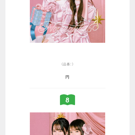
（品番：）
円