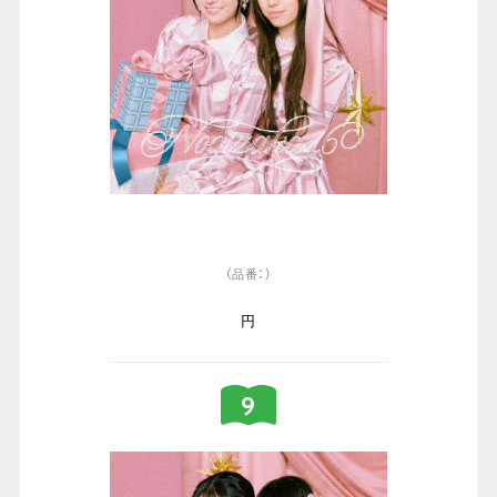
（品番：）
円