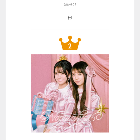
（品番：）
円