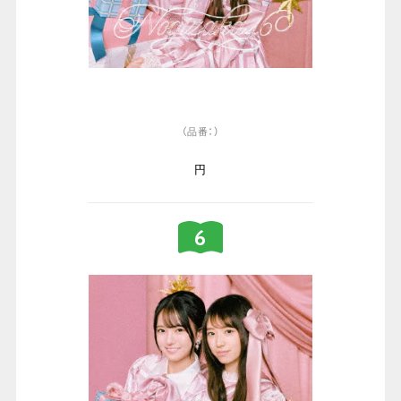
（品番：）
円