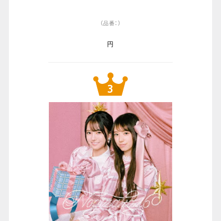
（品番：）
円