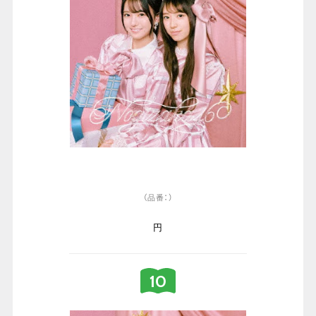
（品番：）
円