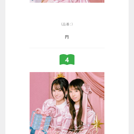
（品番：）
円