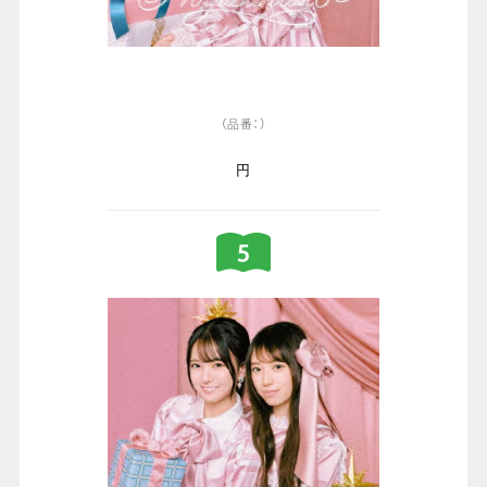
（品番：）
円