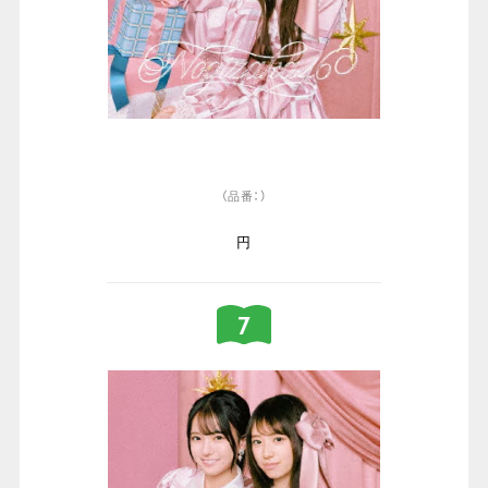
（品番：）
円