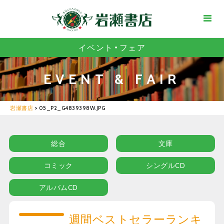
イベント・フェア
EVENT & FAIR
岩瀬書店
>
05_P2_G4839398W.JPG
総合
文庫
コミック
シングルCD
アルバムCD
週間ベストセラーランキ