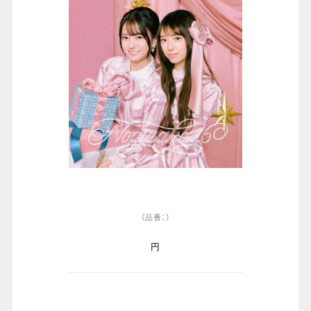
（品番：）
円