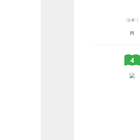
（品番：）
円