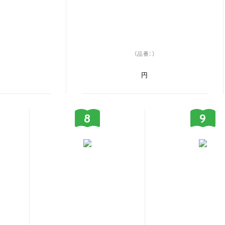
（品番：）
円