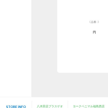
（品番：）
円
八木田店プラスゲオ
ヨークベニマル福島西店
STORE INFO