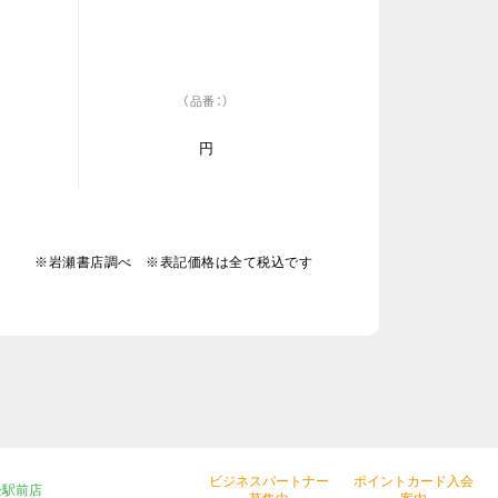
（品番：）
円
※岩瀬書店調べ ※表記価格は全て税込です
ビジネスパートナー
ポイントカード入会
松駅前店