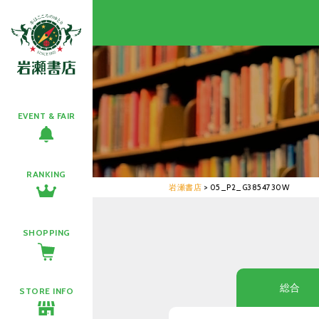
EVENT & FAIR
RANKING
岩瀬書店
>
05_P2_G3854730W
SHOPPING
総合
STORE INFO