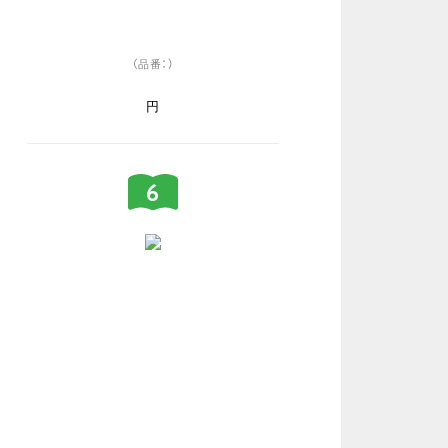
（品番：）
円