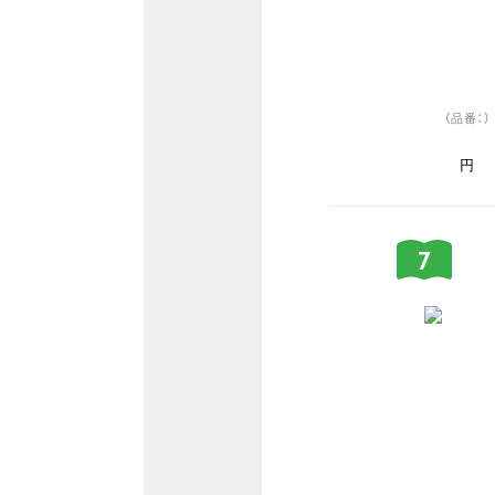
（品番：）
円