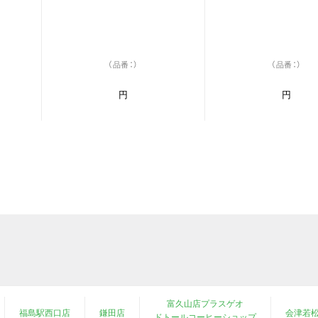
（品番：）
（品番：）
円
円
富久山店プラスゲオ
福島駅西口店
鎌田店
会津若
ドトールコーヒーショップ