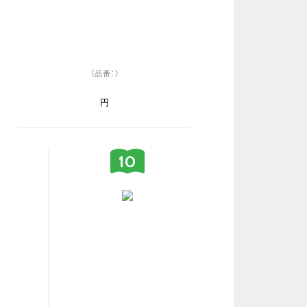
（品番：）
円