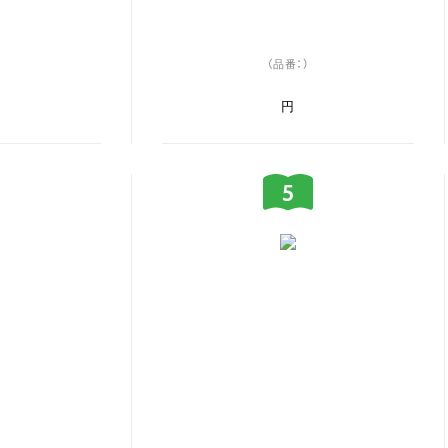
（品番：）
円