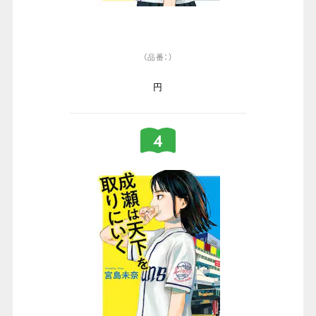
（品番：）
円