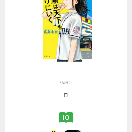
（品番：）
円