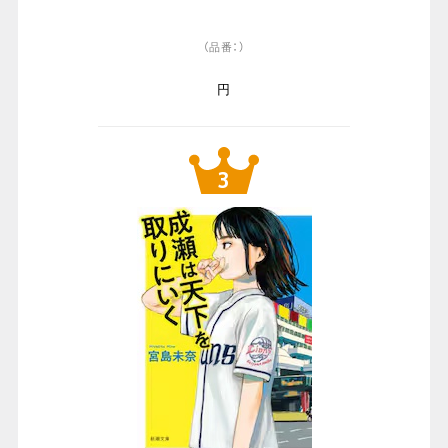
（品番：）
円