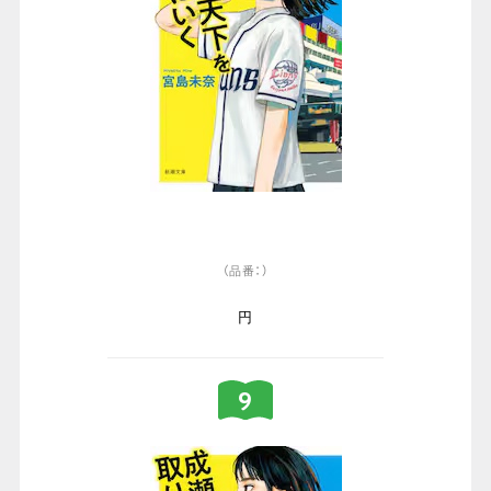
（品番：）
円