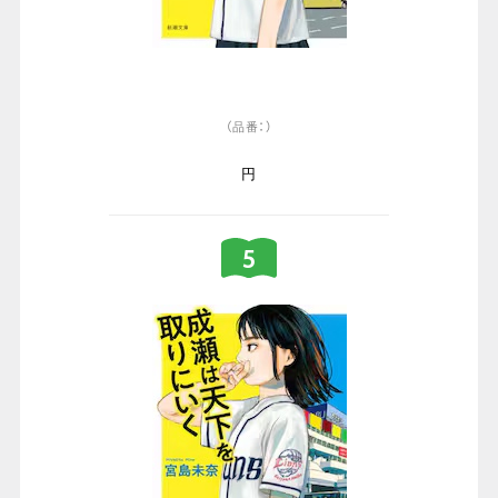
（品番：）
円