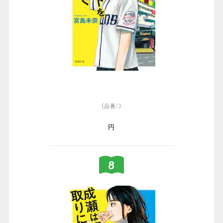
（品番：）
円