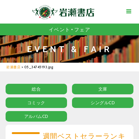
イベント・フェア
EVENT & FAIR
岩瀬書店
>
05_34745193.jpg
総合
文庫
コミック
シングルCD
アルバムCD
週間ベストセラーランキ