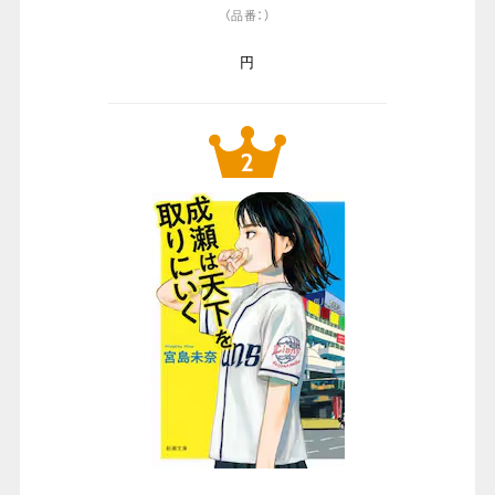
（品番：）
円