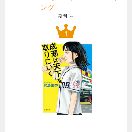
ング
期間：～