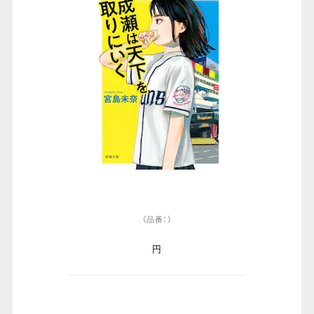
（品番：）
円