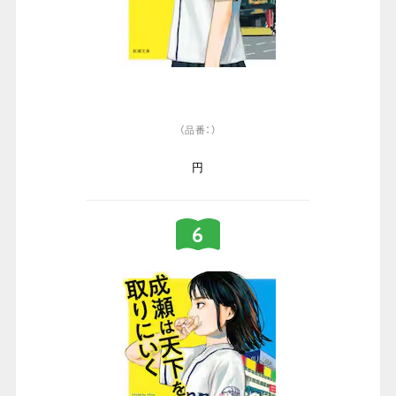
（品番：）
円