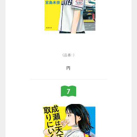
（品番：）
円