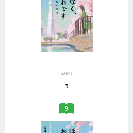
（品番：）
円