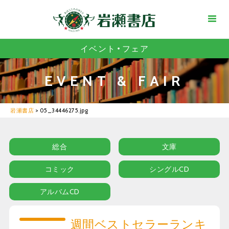
イベント・フェア
EVENT & FAIR
岩瀬書店
>
05_34446275.jpg
総合
文庫
コミック
シングルCD
アルバムCD
週間ベストセラーランキ