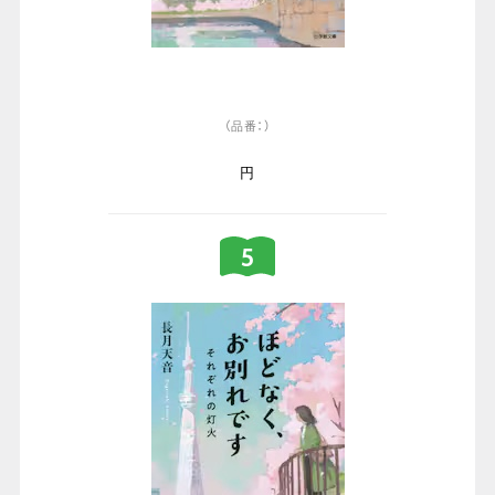
（品番：）
円