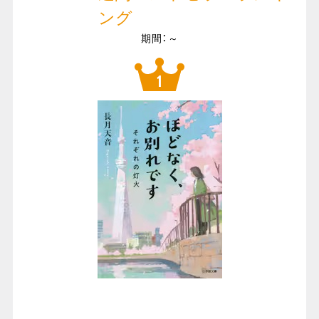
ング
期間：～