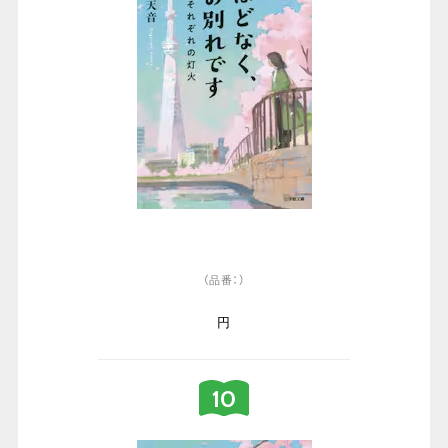
（品番：）
円