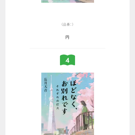
（品番：）
円