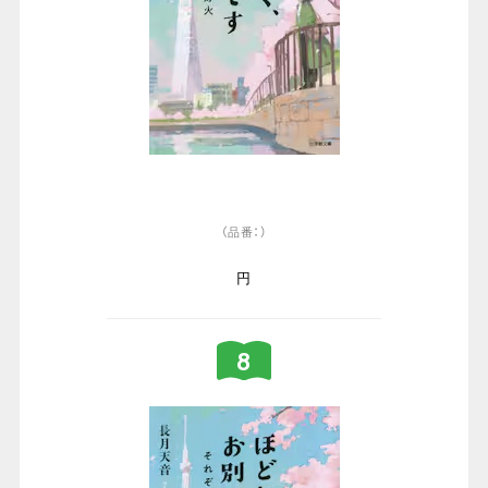
（品番：）
円