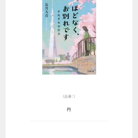
（品番：）
円