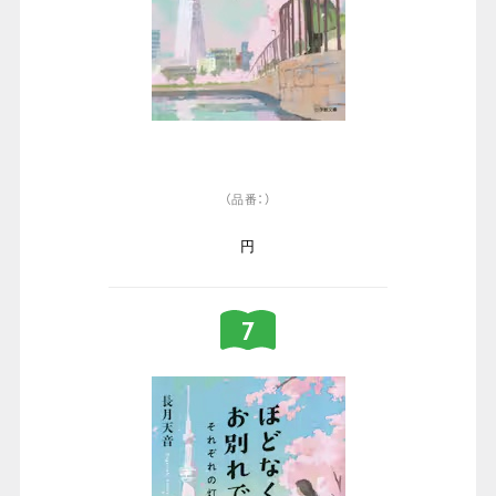
（品番：）
円