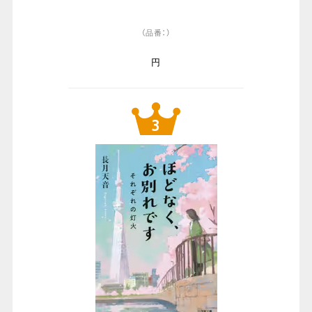
（品番：）
円