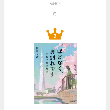
（品番：）
円