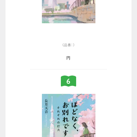
（品番：）
円