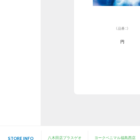
（品番：）
円
八木田店プラスゲオ
ヨークベニマル福島西店
STORE INFO