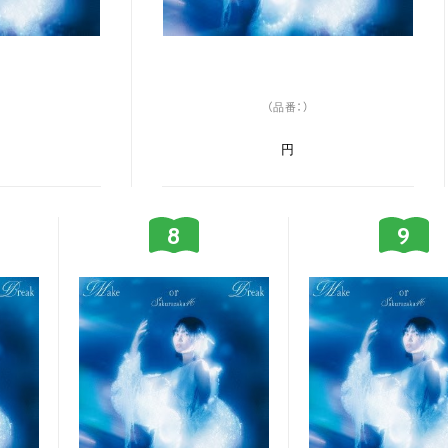
（品番：）
円