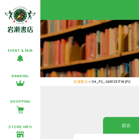
EVENT & FAIR
RANKING
岩瀬書店
>
04_P2_G4812517W.JPG
SHOPPING
総合
STORE INFO