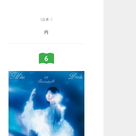
（品番：）
円