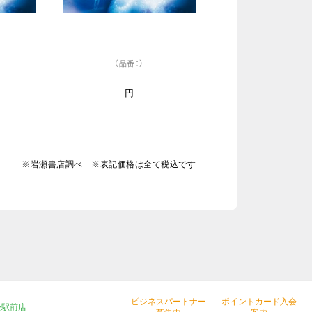
（品番：）
円
※岩瀬書店調べ ※表記価格は全て税込です
ビジネスパートナー
ポイントカード入会
松駅前店