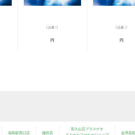
（品番：）
（品番：）
円
円
富久山店プラスゲオ
福島駅西口店
鎌田店
会津若
ドトールコーヒーショップ