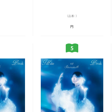
（品番：）
円