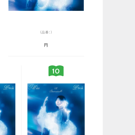
（品番：）
円