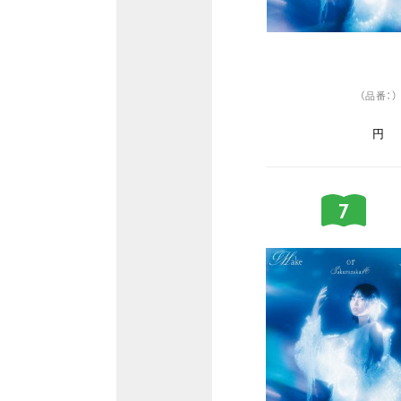
（品番：）
円