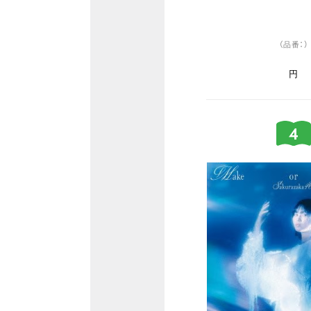
（品番：）
円