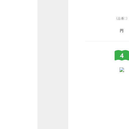
（品番：）
円