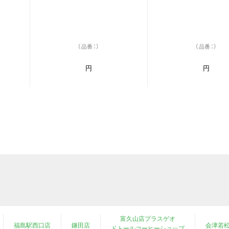
（品番：）
（品番：）
円
円
富久山店プラスゲオ
福島駅西口店
鎌田店
会津若
ドトールコーヒーショップ