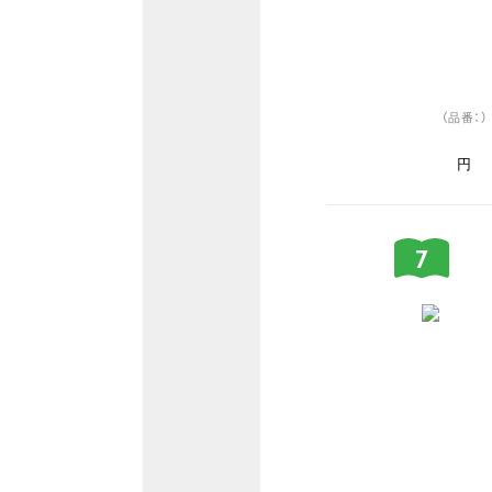
（品番：）
円