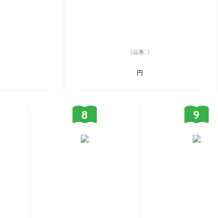
（品番：）
円