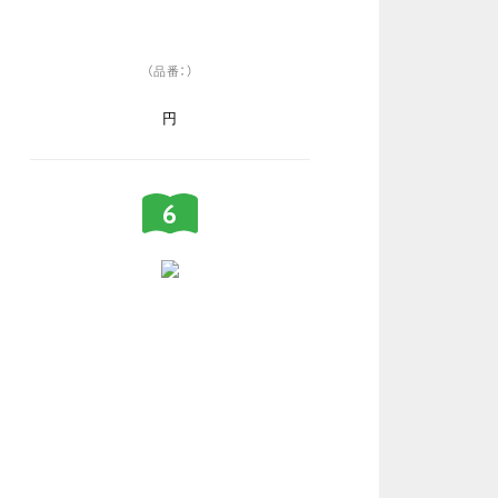
（品番：）
円