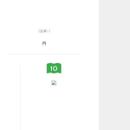
（品番：）
円