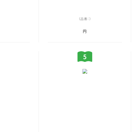
（品番：）
円