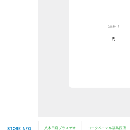
（品番：）
円
八木田店プラスゲオ
ヨークベニマル福島西店
STORE INFO