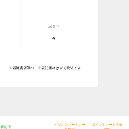
（品番：）
円
※岩瀬書店調べ ※表記価格は全て税込です
ビジネスパートナー
ポイントカード入会
松駅前店