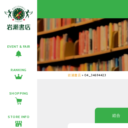
EVENT & FAIR
RANKING
岩瀬書店
>
04_34694423
SHOPPING
総合
STORE INFO