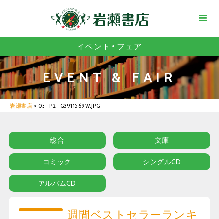
イベント・フェア
EVENT & FAIR
岩瀬書店
>
03_P2_G3911569W.JPG
総合
文庫
コミック
シングルCD
アルバムCD
週間ベストセラーランキ