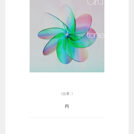
（品番：）
円