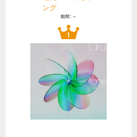
ング
期間：～