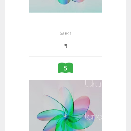
（品番：）
円