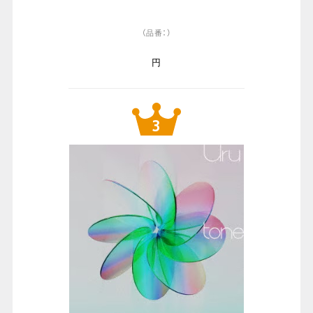
（品番：）
円