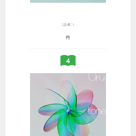
（品番：）
円