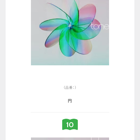
（品番：）
円