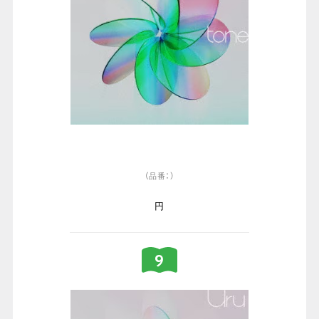
（品番：）
円