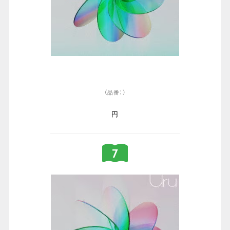
（品番：）
円