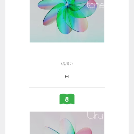
（品番：）
円