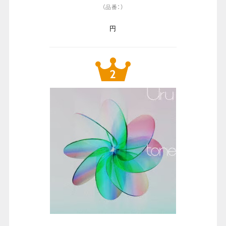
（品番：）
円