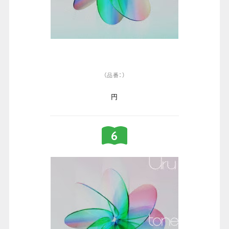
（品番：）
円