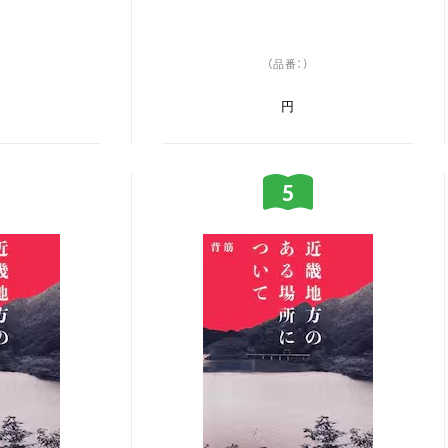
（品番：）
円