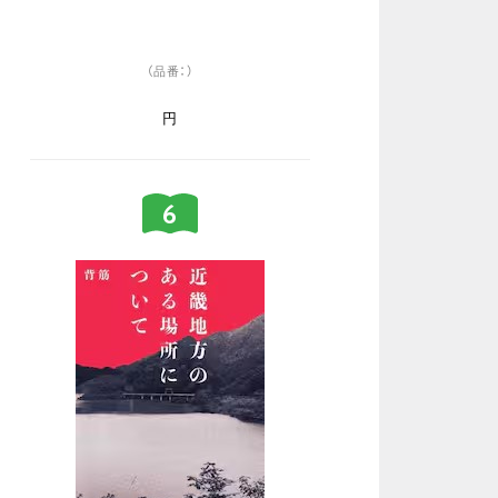
（品番：）
円