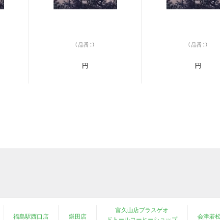
（品番：）
（品番：）
円
円
富久山店プラスゲオ
福島駅西口店
鎌田店
会津若
ドトールコーヒーショップ