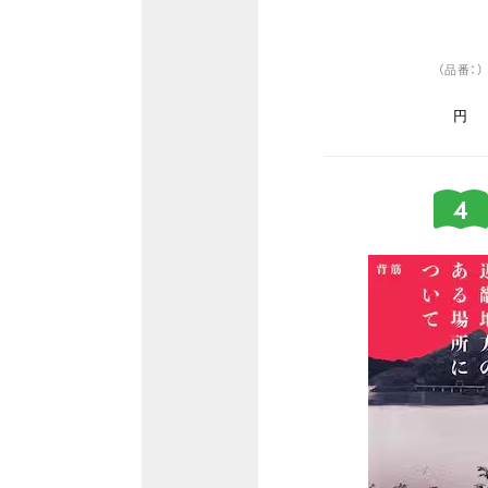
（品番：）
円