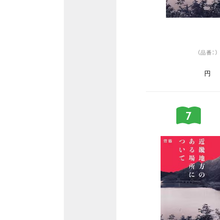
（品番：）
円