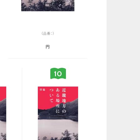
（品番：）
円