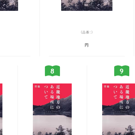
（品番：）
円