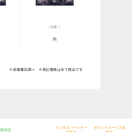
（品番：）
円
※岩瀬書店調べ ※表記価格は全て税込です
ビジネスパートナー
ポイントカード入会
松駅前店