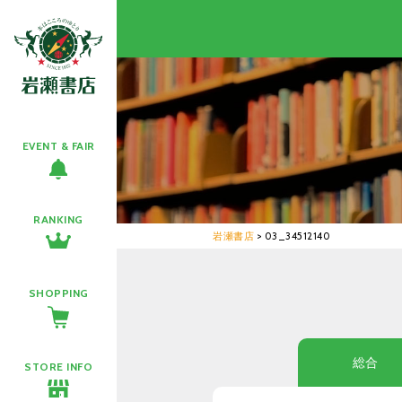
EVENT & FAIR
RANKING
岩瀬書店
>
03_34512140
SHOPPING
総合
STORE INFO