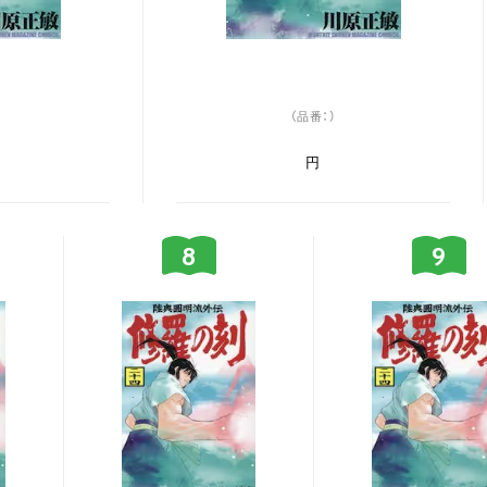
（品番：）
円