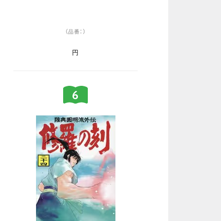
（品番：）
円