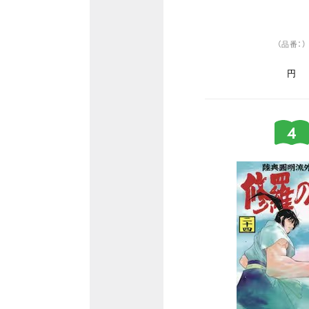
（品番：）
円