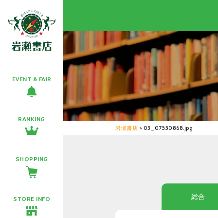
EVENT & FAIR
RANKING
岩瀬書店
>
03_07550868.jpg
SHOPPING
総合
STORE INFO