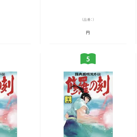
（品番：）
円