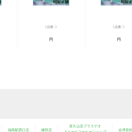
（品番：）
（品番：）
円
円
富久山店プラスゲオ
福島駅西口店
鎌田店
会津若
ドトールコーヒーショップ