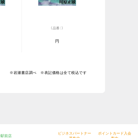
（品番：）
円
※岩瀬書店調べ ※表記価格は全て税込です
ビジネスパートナー
ポイントカード入会
松駅前店