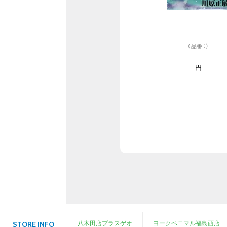
（品番：）
円
八木田店プラスゲオ
ヨークベニマル福島西店
STORE INFO