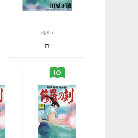
（品番：）
円