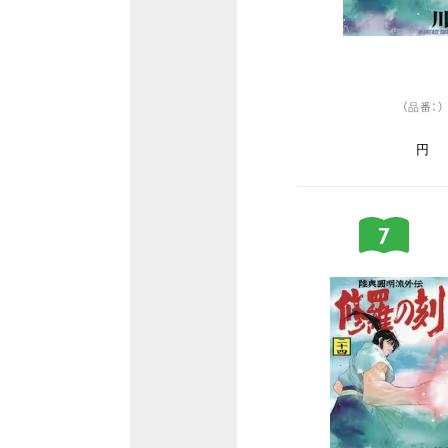
（品番：）
円