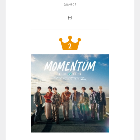
（品番：）
円