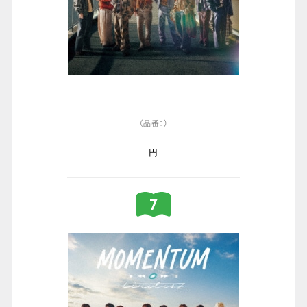
（品番：）
円