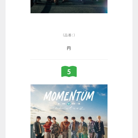
（品番：）
円