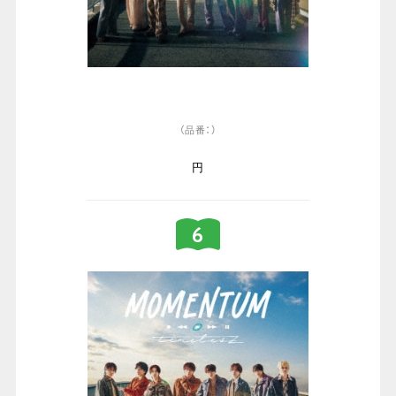
（品番：）
円