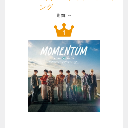
ング
期間：～