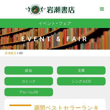
イベント・フェア
EVENT & FAIR
岩瀬書店
>
03
総合
文庫
コミック
シングルCD
アルバムCD
週間ベストセラーランキ