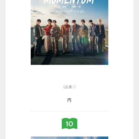
（品番：）
円