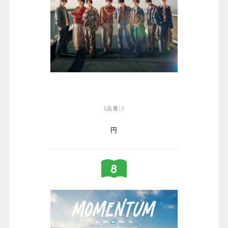
（品番：）
円