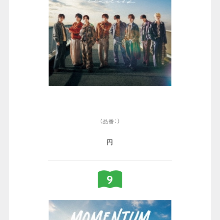
（品番：）
円