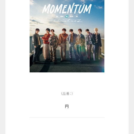
（品番：）
円