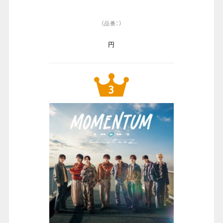
（品番：）
円