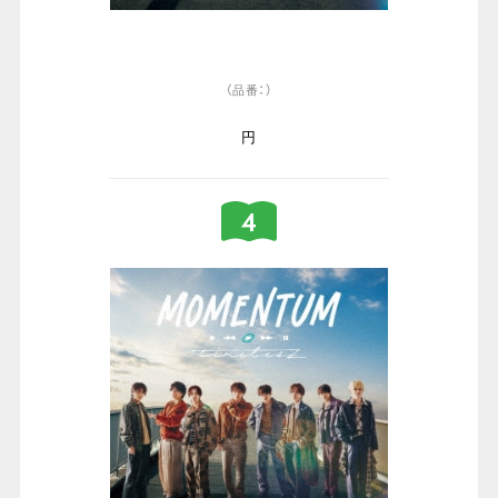
（品番：）
円