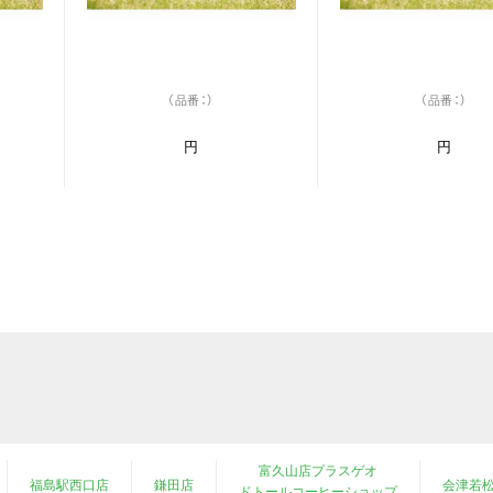
（品番：）
（品番：）
円
円
富久山店プラスゲオ
福島駅西口店
鎌田店
会津若
ドトールコーヒーショップ