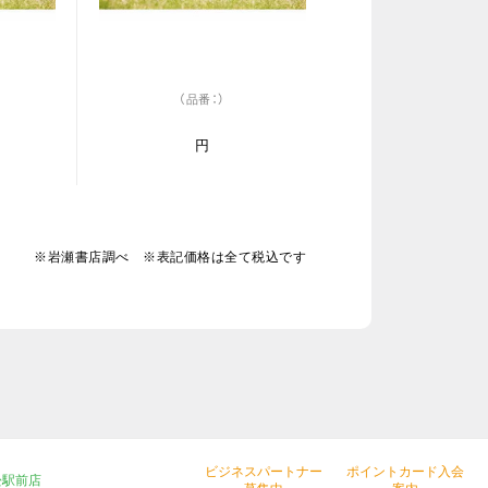
（品番：）
円
※岩瀬書店調べ ※表記価格は全て税込です
ビジネスパートナー
ポイントカード入会
松駅前店