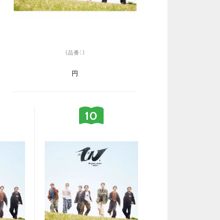
（品番：）
円