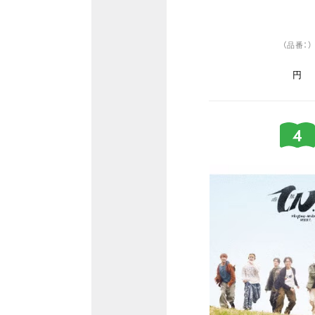
（品番：）
円