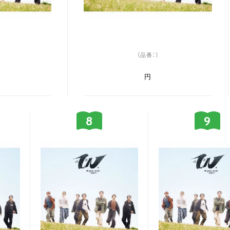
（品番：）
円