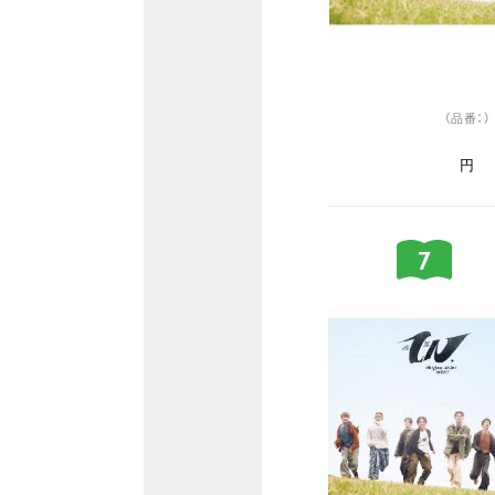
（品番：）
円