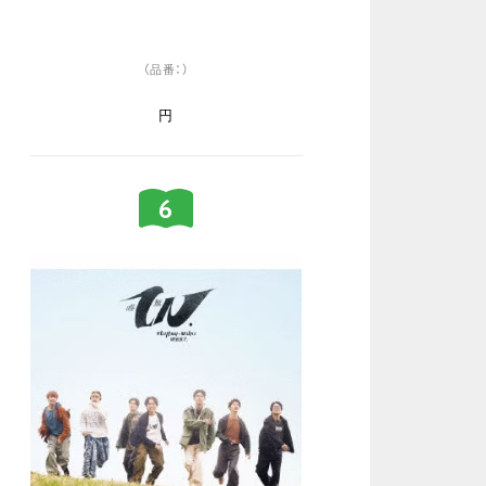
（品番：）
円