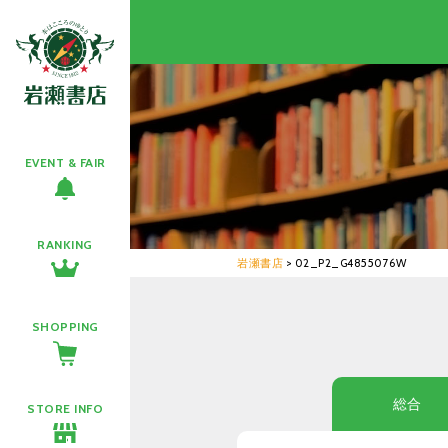
EVENT & FAIR
RANKING
岩瀬書店
>
02_P2_G4855076W
SHOPPING
総合
STORE INFO