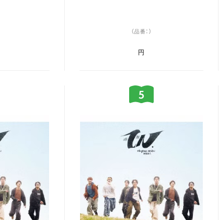
（品番：）
円