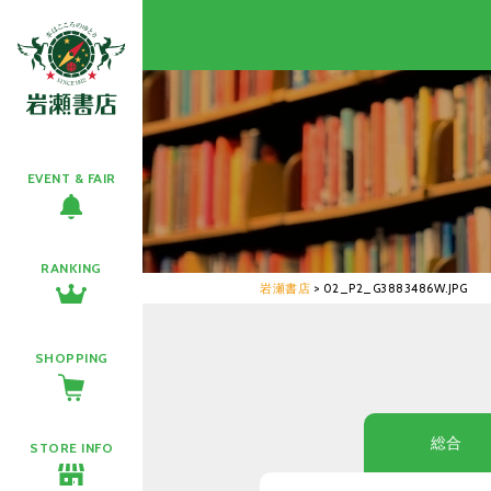
EVENT & FAIR
RANKING
岩瀬書店
>
02_P2_G3883486W.JPG
SHOPPING
総合
STORE INFO