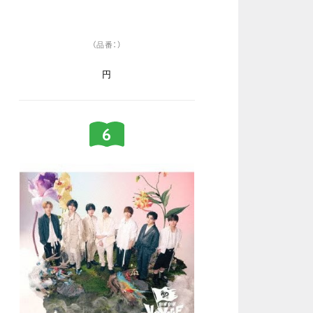
（品番：）
円