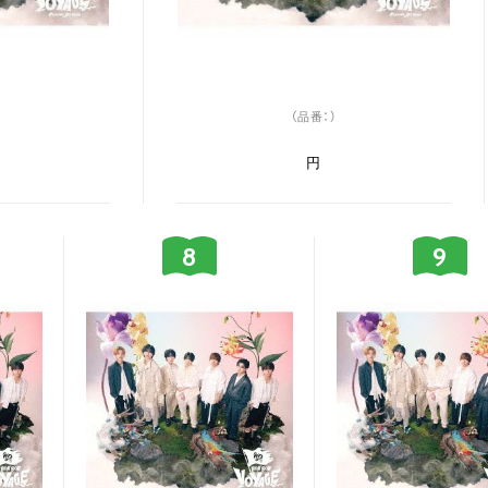
（品番：）
円