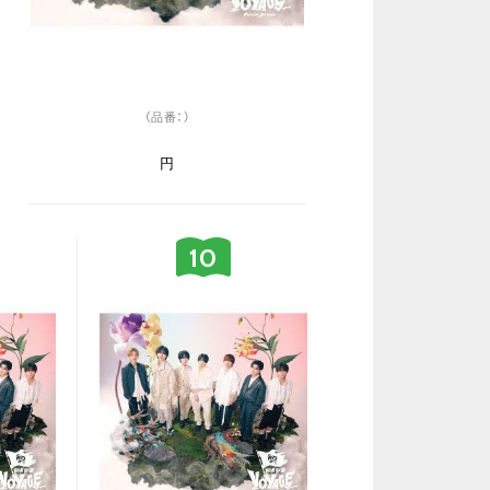
（品番：）
円