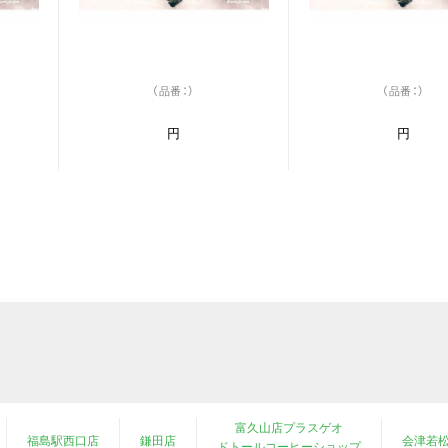
（品番：）
（品番：）
円
円
富久山店プラスゲオ
福島駅西口店
鎌田店
会津若
ドトールコーヒーショップ