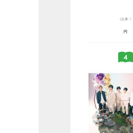
（品番：）
円