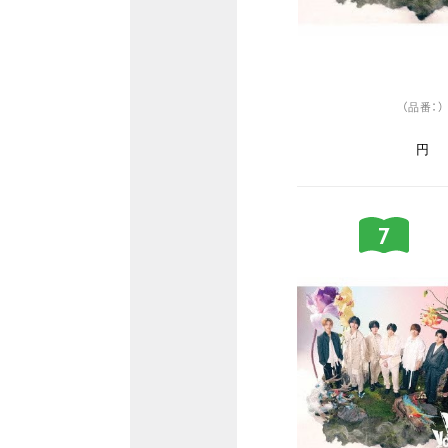
（品番：）
円