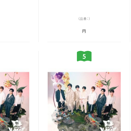
（品番：）
円