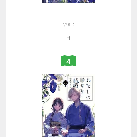
（品番：）
円