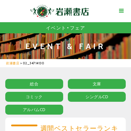
イベント・フェア
EVENT & FAIR
岩瀬書店
>
02_34714130
総合
文庫
コミック
シングルCD
アルバムCD
週間ベストセラーランキ