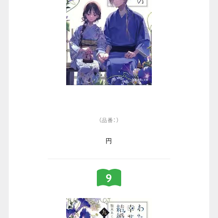
（品番：）
円