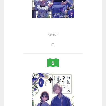
（品番：）
円