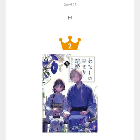
（品番：）
円