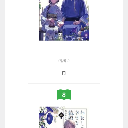
（品番：）
円