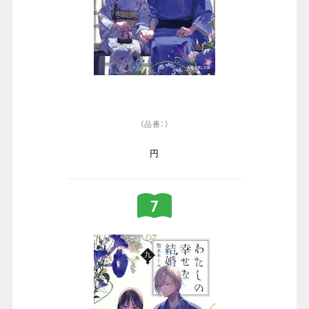
（品番：）
円