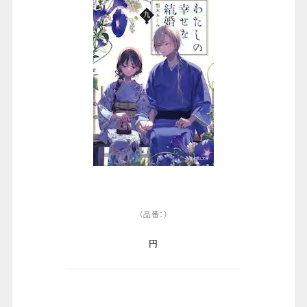
（品番：）
円