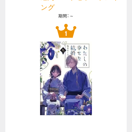
ング
期間：～