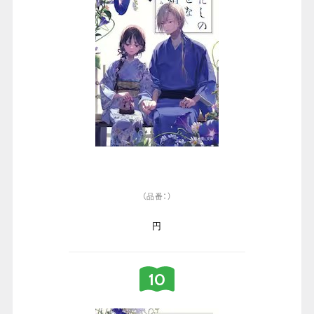
（品番：）
円