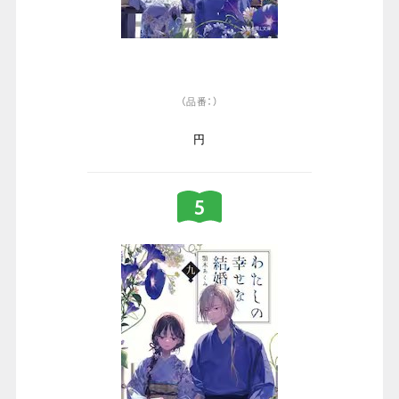
（品番：）
円