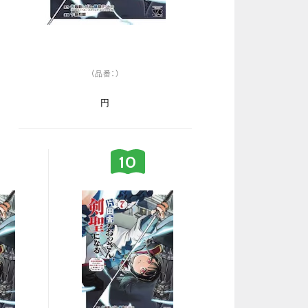
（品番：）
円