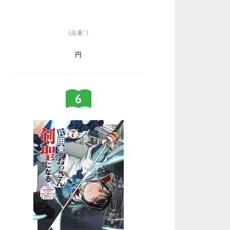
（品番：）
円