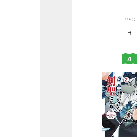
（品番：）
円