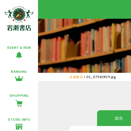
EVENT & FAIR
RANKING
岩瀬書店
>
02_07542809.jpg
SHOPPING
総合
STORE INFO