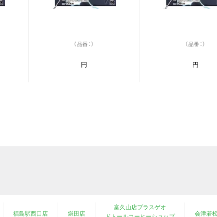
（品番：）
（品番：）
円
円
富久山店プラスゲオ
福島駅西口店
鎌田店
会津若
ドトールコーヒーショップ