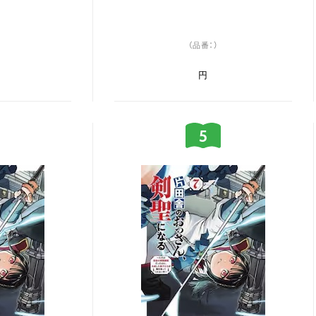
（品番：）
円