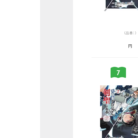
（品番：）
円