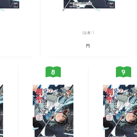
（品番：）
円