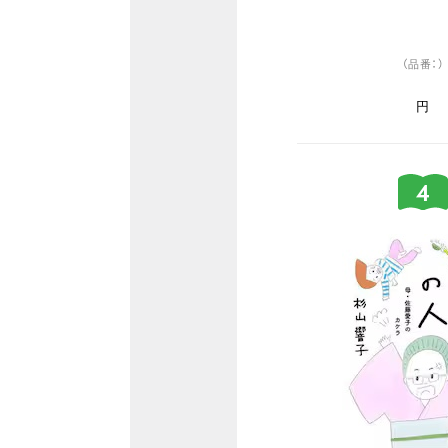
（品番：）
円