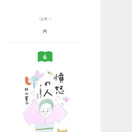
（品番：）
円