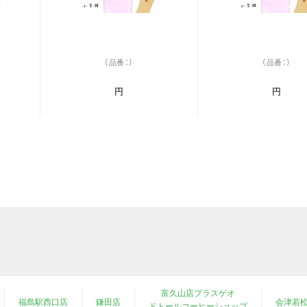
（品番：）
（品番：）
円
円
富久山店プラスゲオ
福島駅西口店
鎌田店
会津若
ドトールコーヒーショップ