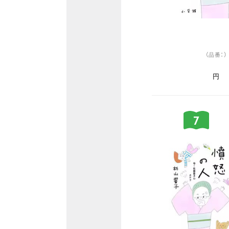
（品番：）
円