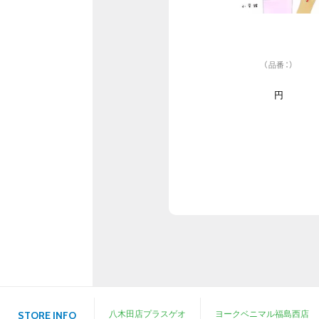
（品番：）
円
八木田店プラスゲオ
ヨークベニマル福島西店
STORE INFO