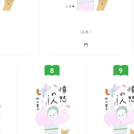
（品番：）
円