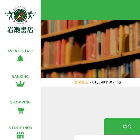
EVENT & FAIR
RANKING
岩瀬書店
>
01_34821819.jpg
SHOPPING
総合
STORE INFO