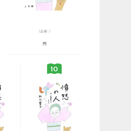
（品番：）
円