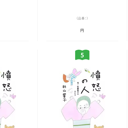
（品番：）
円