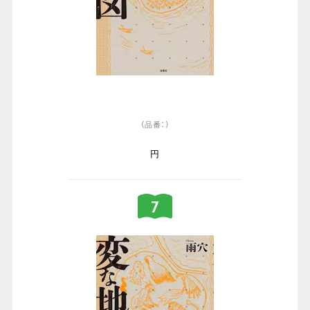
（品番：）
円