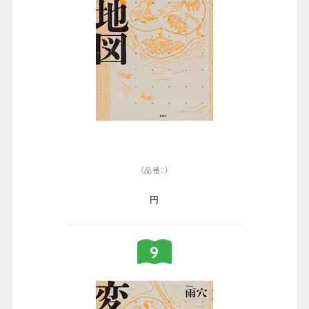
（品番：）
円