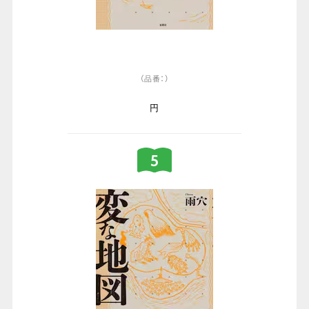
（品番：）
円