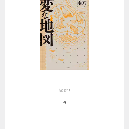
（品番：）
円