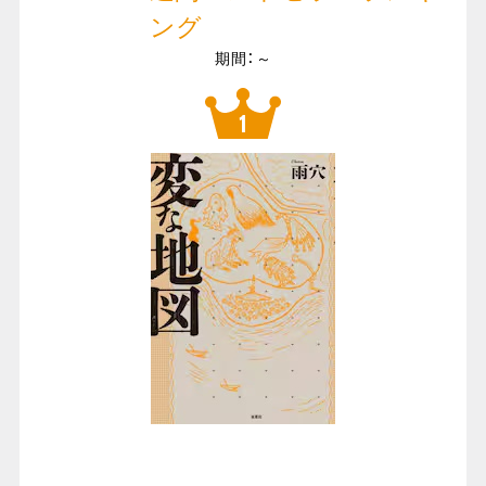
ング
期間：～