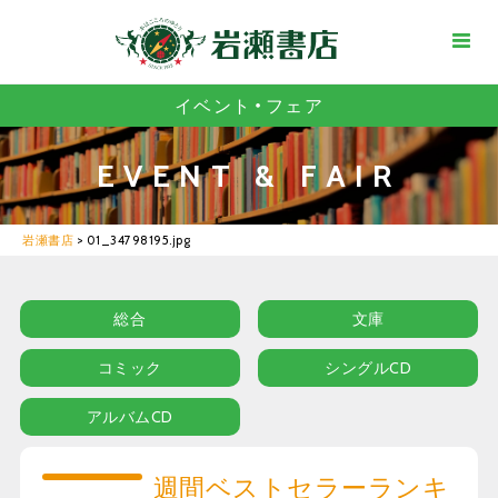
イベント・フェア
EVENT & FAIR
岩瀬書店
>
01_34798195.jpg
総合
文庫
コミック
シングルCD
アルバムCD
週間ベストセラーランキ