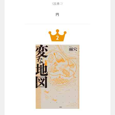
（品番：）
円