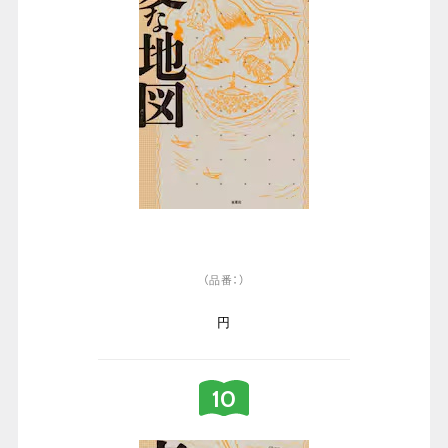
（品番：）
円