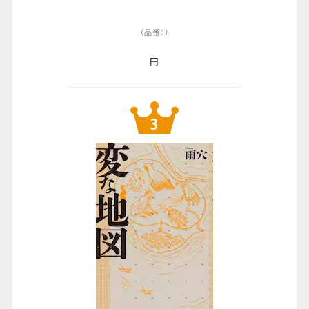
（品番：）
円