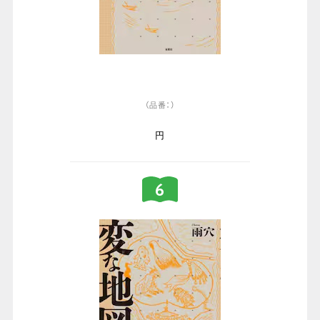
（品番：）
円