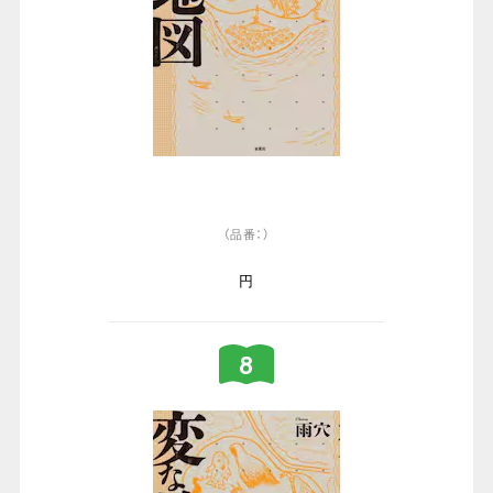
（品番：）
円