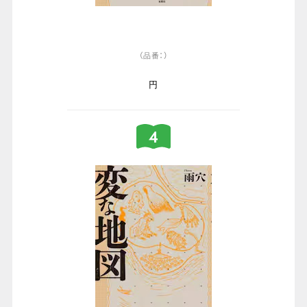
（品番：）
円