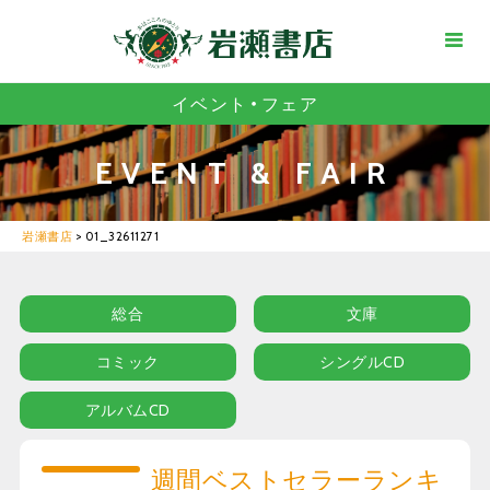
イベント・フェア
EVENT & FAIR
岩瀬書店
>
01_32611271
総合
文庫
コミック
シングルCD
アルバムCD
週間ベストセラーランキ