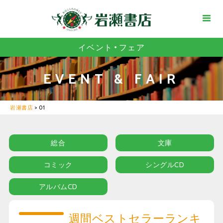
イベント・フェア
EVENT & FAIR
岩瀬書店
>
01
総合
文庫
コミック
シングルCD
アルバムCD
週間ベストセラーランキ