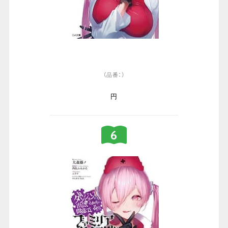
（品番：）
円