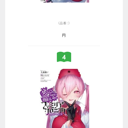
（品番：）
円