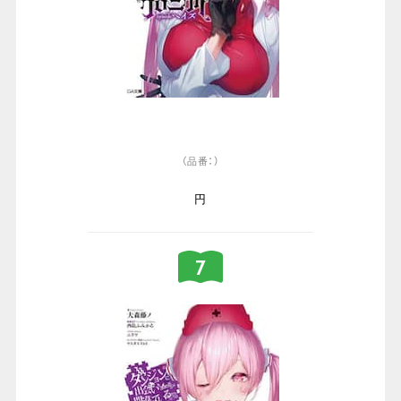
（品番：）
円