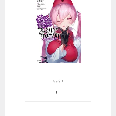
（品番：）
円