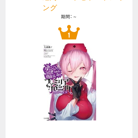
ング
期間：～