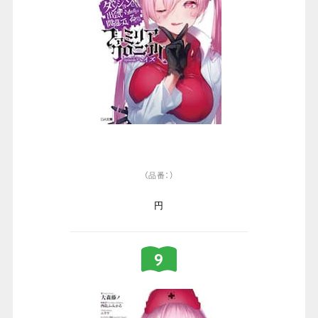
（品番：）
円