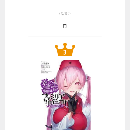
（品番：）
円