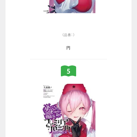
（品番：）
円