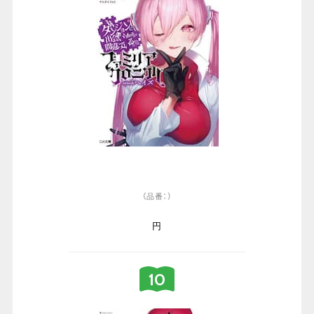
（品番：）
円