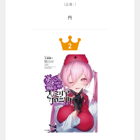
（品番：）
円