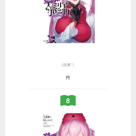
（品番：）
円