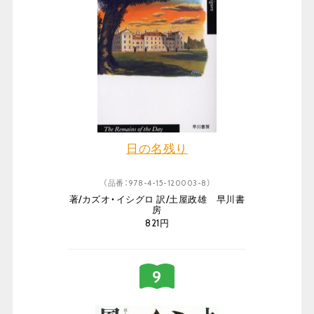
日の名残り
（品番：978-4-15-120003-8）
著/カズオ・イシグロ 訳/土屋政雄 早川書
房
821円