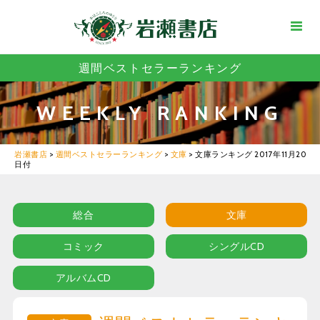
週間ベストセラーランキング
WEEKLY RANKING
岩瀬書店
>
週間ベストセラーランキング
>
文庫
>
文庫ランキング 2017年11月20
日付
総合
文庫
コミック
シングルCD
アルバムCD