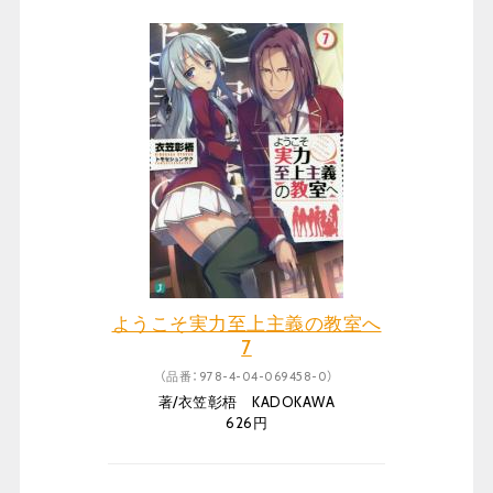
ようこそ実力至上主義の教室へ
7
（品番：978-4-04-069458-0）
著/衣笠彰梧 KADOKAWA
626円