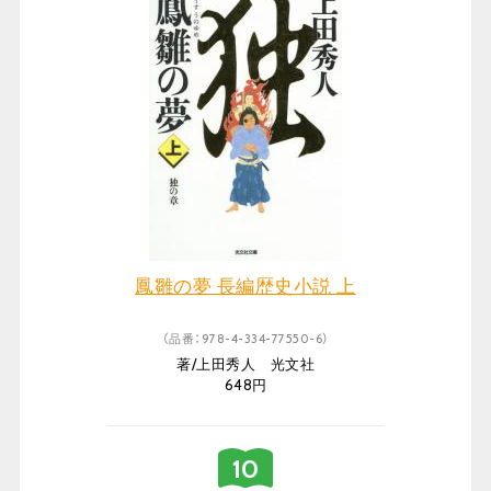
鳳雛の夢 長編歴史小説 上
（品番：978-4-334-77550-6）
著/上田秀人 光文社
648円