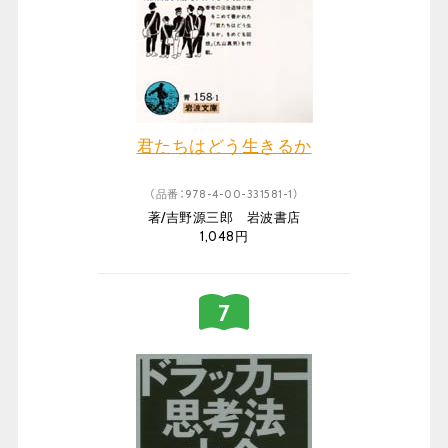
君たちはどう生きるか
（品番：978-4-00-331581-1）
著/吉野源三郎 岩波書店
1,048円