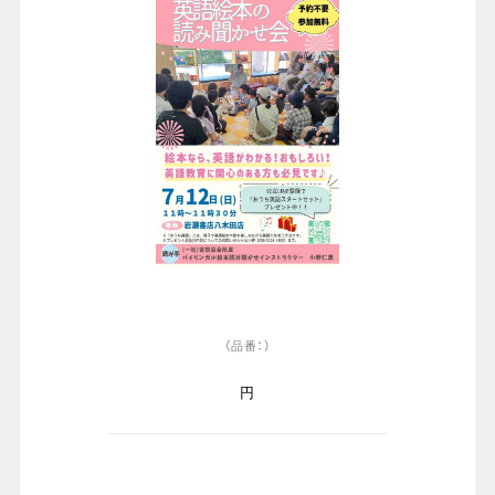
（品番：）
円