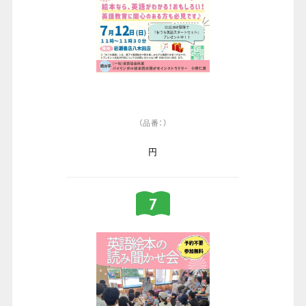
（品番：）
円