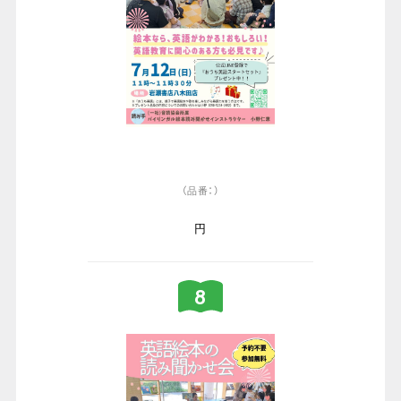
（品番：）
円