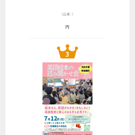
（品番：）
円