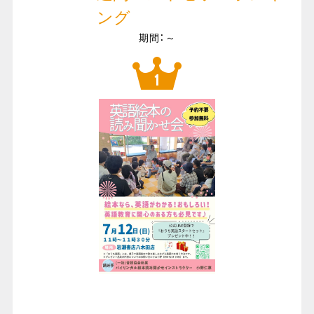
ング
期間：～