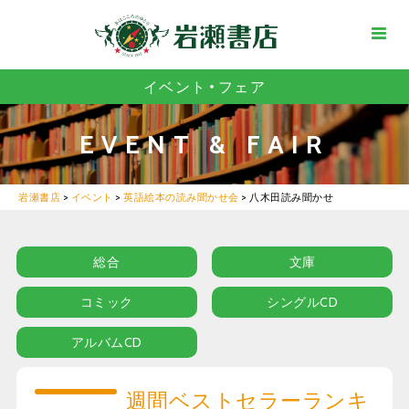
イベント・フェア
EVENT & FAIR
岩瀬書店
>
イベント
>
英語絵本の読み聞かせ会
>
八木田読み聞かせ
総合
文庫
コミック
シングルCD
アルバムCD
週間ベストセラーランキ