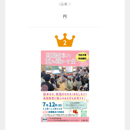
（品番：）
円