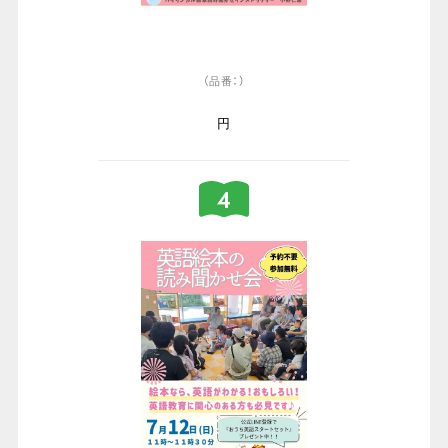
（品番：）
円