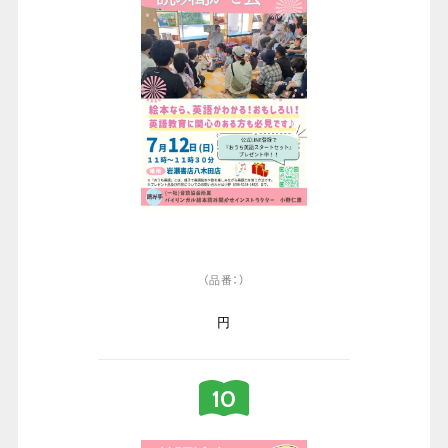
（品番：）
円