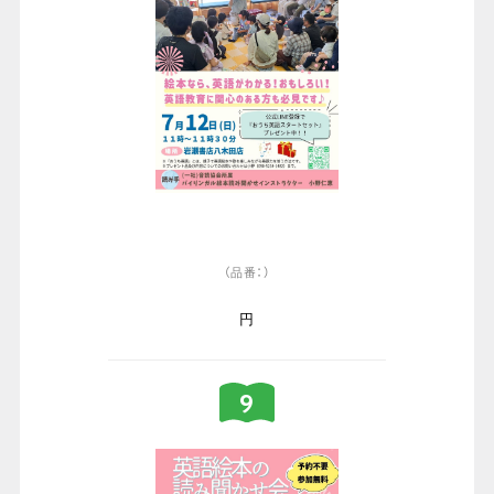
（品番：）
円