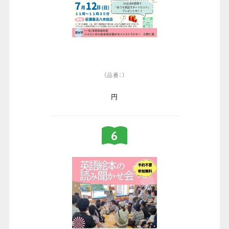
（品番：）
円