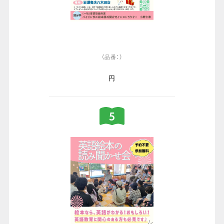
（品番：）
円