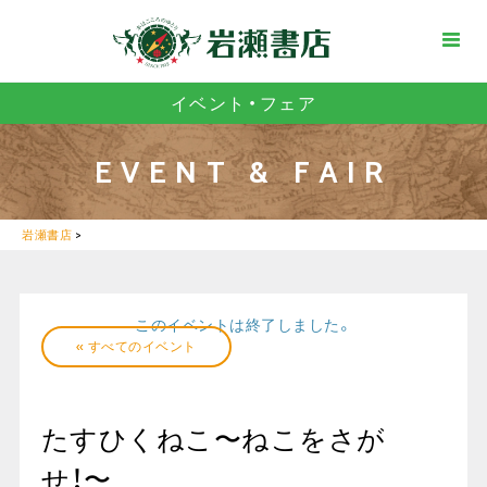
イベント・フェア
EVENT & FAIR
岩瀬書店
>
このイベントは終了しました。
« すべてのイベント
たすひくねこ〜ねこをさが
せ！〜