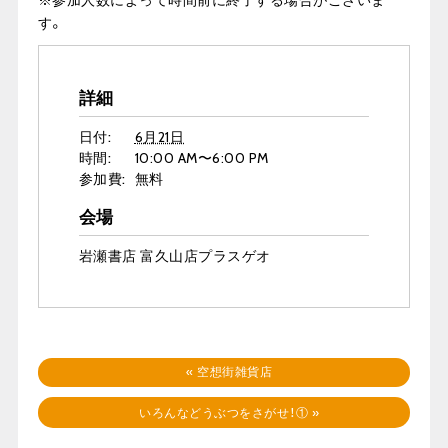
※
参加人数によって時間前に終了する場合がございま
す。
詳細
日付:
6月21日
時間:
10:00 AM〜6:00 PM
参加費:
無料
会場
岩瀬書店 富久山店プラスゲオ
«
空想街雑貨店
いろんなどうぶつをさがせ！①
»