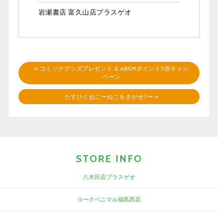
岩瀬書店 富久山店プラスゲオ
«
コミックグッズプレゼント & eBSMポイント5倍キャン
ペーン
たすひくねこ〜ねこをさがせ！〜
»
STORE INFO
八木田店プラスゲオ
ヨークベニマル福島西店