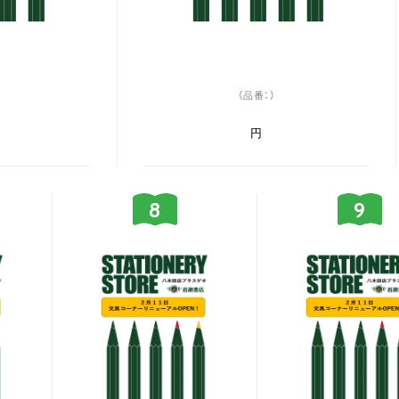
（品番：）
円