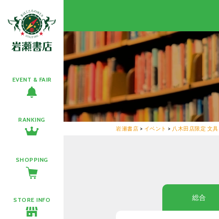
EVENT & FAIR
RANKING
岩瀬書店
>
イベント
>
八木田店限定 文具
SHOPPING
総合
STORE INFO