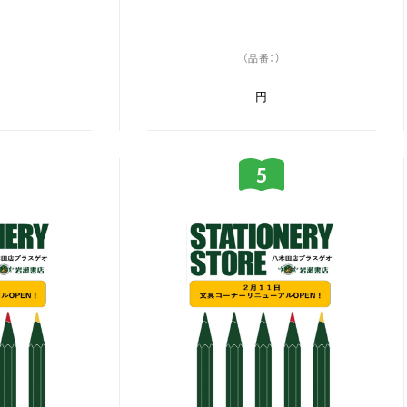
（品番：）
円