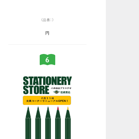
（品番：）
円