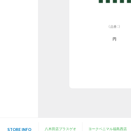
（品番：）
円
八木田店プラスゲオ
ヨークベニマル福島西店
STORE INFO