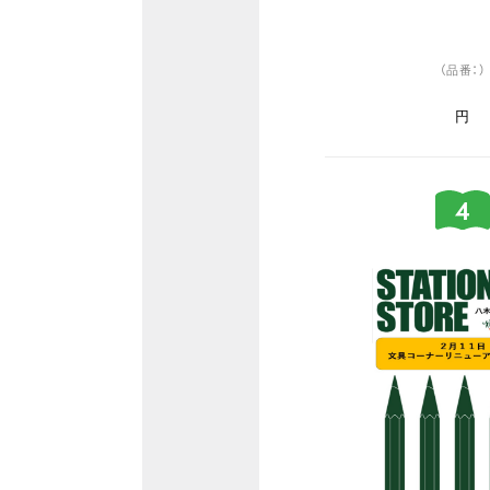
（品番：）
円