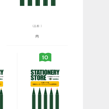
（品番：）
円