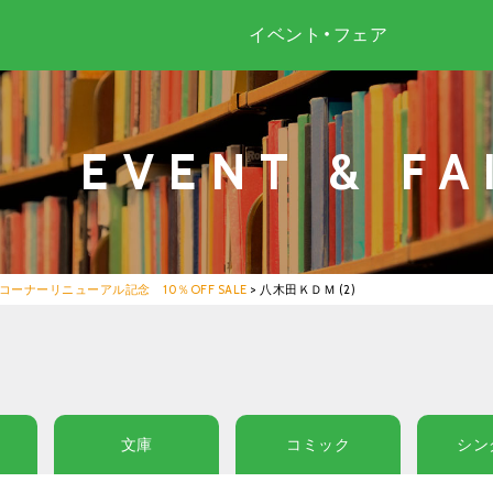
イベント・フェア
EVENT & FA
コーナーリニューアル記念 10％OFF SALE
>
八木田ＫＤＭ (2)
文庫
コミック
シン