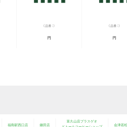
（品番：）
（品番：）
円
円
富久山店プラスゲオ
福島駅西口店
鎌田店
会津若
ドトールコーヒーショップ