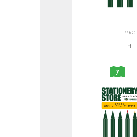
（品番：）
円